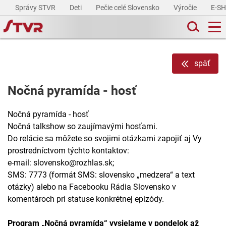
Správy STVR
Deti
Pečie celé Slovensko
Výročie
E-S
späť
Nočná pyramída - hosť
Nočná pyramída - hosť
Nočná talkshow so zaujímavými hosťami.
Do relácie sa môžete so svojimi otázkami zapojiť aj Vy
prostredníctvom týchto kontaktov:
e-mail: slovensko@rozhlas.sk;
SMS: 7773 (formát SMS: slovensko „medzera“ a text
otázky) alebo na Facebooku Rádia Slovensko v
komentároch pri statuse konkrétnej epizódy.
Program „Nočná pyramída“ vysielame v pondelok až