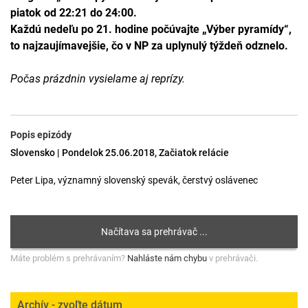
piatok od 22:21 do 24:00.
Každú nedeľu po 21. hodine počúvajte „Výber pyramídy“,
to najzaujímavejšie, čo v NP za uplynulý týždeň odznelo.
Počas prázdnin vysielame aj reprízy.
Popis epizódy
Slovensko | Pondelok 25.06.2018, Začiatok relácie
Peter Lipa, významný slovenský spevák, čerstvý oslávenec
Máte problém s prehrávaním?
Nahláste nám chybu
v prehrávači.
Archív - zvoľte dátum