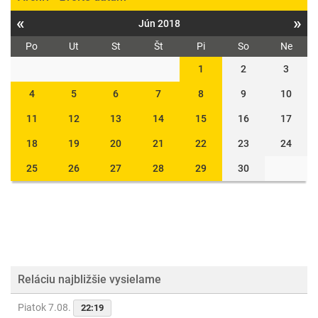
«
»
Jún 2018
Po
Ut
St
Št
Pi
So
Ne
1
2
3
4
5
6
7
8
9
10
11
12
13
14
15
16
17
18
19
20
21
22
23
24
25
26
27
28
29
30
Reláciu najbližšie vysielame
Piatok 7.08.
22:19