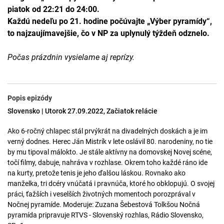
piatok od 22:21 do 24:00.
Každú nedeľu po 21. hodine počúvajte „Výber pyramídy“,
to najzaujímavejšie, čo v NP za uplynulý týždeň odznelo.
Počas prázdnin vysielame aj reprízy.
Popis epizódy
Slovensko | Utorok 27.09.2022, Začiatok relácie
Ako 6-ročný chlapec stál prvýkrát na divadelných doskách a je im
verný dodnes. Herec Ján Mistrík v lete oslávil 80. narodeniny, no tie
by mu tipoval málokto. Je stále aktívny na domovskej Novej scéne,
točí filmy, dabuje, nahráva v rozhlase. Okrem toho každé ráno ide
na kurty, pretože tenis je jeho ďalšou láskou. Rovnako ako
manželka, tri dcéry vnúčatá i pravnúča, ktoré ho obklopujú. O svojej
práci, ťažších i veselších životných momentoch porozprával v
Nočnej pyramíde. Moderuje: Zuzana Šebestová Tolkšou Nočná
pyramída pripravuje RTVS - Slovenský rozhlas, Rádio Slovensko,