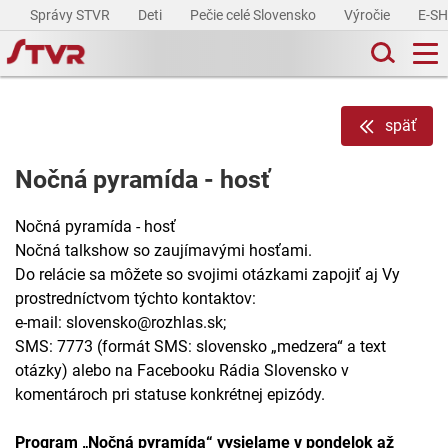
Správy STVR
Deti
Pečie celé Slovensko
Výročie
E-S
späť
Nočná pyramída - hosť
Nočná pyramída - hosť
Nočná talkshow so zaujímavými hosťami.
Do relácie sa môžete so svojimi otázkami zapojiť aj Vy
prostredníctvom týchto kontaktov:
e-mail: slovensko@rozhlas.sk;
SMS: 7773 (formát SMS: slovensko „medzera“ a text
otázky) alebo na Facebooku Rádia Slovensko v
komentároch pri statuse konkrétnej epizódy.
Program „Nočná pyramída“ vysielame v pondelok až