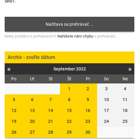
SRo1.
Máte problém s prehrávaním?
Nahláste nám chybu
v prehrávači.
Archív - zvoľte dátum
«
»
September 2022
Po
Ut
St
Št
Pi
So
Ne
1
2
3
4
5
6
7
8
9
10
11
12
13
14
15
16
17
18
19
20
21
22
23
24
25
26
27
28
29
30