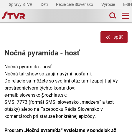
Správy STVR
Deti
Pečie celé Slovensko
Výročie
E-S
späť
Nočná pyramída - hosť
Nočná pyramída - hosť
Nočná talkshow so zaujímavými hosťami.
Do relácie sa môžete so svojimi otázkami zapojiť aj Vy
prostredníctvom týchto kontaktov:
e-mail: slovensko@rozhlas.sk;
SMS: 7773 (formát SMS: slovensko „medzera“ a text
otázky) alebo na Facebooku Rádia Slovensko v
komentároch pri statuse konkrétnej epizódy.
Program „Nočná pyramída“ vysielame v pondelok až