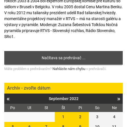
rokoch 2003 a 2004 bol expertom Európskej komisie pre kultúru so
sídlom v Bruseli v Belgicku. V roku 2005 dostal Cenu Martina Benku.
V roku 2012 mu taliansky prezident udelil Rad talianskej hviezdy.
momentálne projektový manažér v RTVS – má na starosti galériu a
výstavy v pyramíde. Moderuje: Zuzana Šebestová Tolkšou Nočná
pyramída pripravuje RTVS - Slovenský rozhlas, Rádio Slovensko,
SRo1.
Máte problém s prehrávaním?
Nahláste nám chybu
v prehrávači.
Archív - zvoľte dátum
«
»
September 2022
Po
Ut
St
Št
Pi
So
Ne
1
2
3
4
5
6
7
8
9
10
11