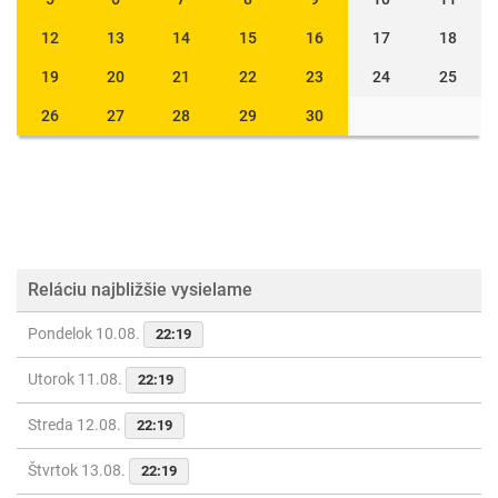
12
13
14
15
16
17
18
19
20
21
22
23
24
25
26
27
28
29
30
Reláciu najbližšie vysielame
Pondelok 10.08.
22:19
Utorok 11.08.
22:19
Streda 12.08.
22:19
Štvrtok 13.08.
22:19