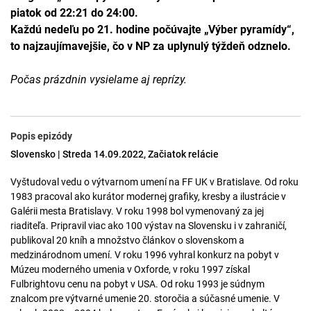
piatok od 22:21 do 24:00.
Každú nedeľu po 21. hodine počúvajte „Výber pyramídy“,
to najzaujímavejšie, čo v NP za uplynulý týždeň odznelo.
Počas prázdnin vysielame aj reprízy.
Popis epizódy
Slovensko | Streda 14.09.2022, Začiatok relácie
Vyštudoval vedu o výtvarnom umení na FF UK v Bratislave. Od roku
1983 pracoval ako kurátor modernej grafiky, kresby a ilustrácie v
Galérii mesta Bratislavy. V roku 1998 bol vymenovaný za jej
riaditeľa. Pripravil viac ako 100 výstav na Slovensku i v zahraničí,
publikoval 20 kníh a množstvo článkov o slovenskom a
medzinárodnom umení. V roku 1996 vyhral konkurz na pobyt v
Múzeu moderného umenia v Oxforde, v roku 1997 získal
Fulbrightovu cenu na pobyt v USA. Od roku 1993 je súdnym
znalcom pre výtvarné umenie 20. storočia a súčasné umenie. V