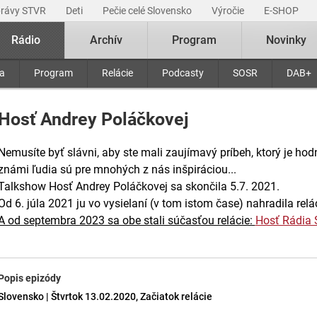
právy STVR
Deti
Pečie celé Slovensko
Výročie
E-SHOP
Rádio
Archív
Program
Novinky
ra
Program
Relácie
Podcasty
SOSR
DAB+
Hosť Andrey Poláčkovej
Nemusíte byť slávni, aby ste mali zaujímavý príbeh, ktorý je hod
známi ľudia sú pre mnohých z nás inšpiráciou...
Talkshow Hosť Andrey Poláčkovej sa skončila 5.7. 2021.
Od 6. júla 2021 ju vo vysielaní (v tom istom čase) nahradila relá
A od septembra 2023 sa obe stali súčasťou relácie:
Hosť Rádia 
Popis epizódy
Slovensko | Štvrtok 13.02.2020, Začiatok relácie