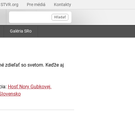
STVR.org
Pre médiá
Kontakty
Hľadať
Galéria SRo
né zdieľať so svetom. Keďže aj
cia:
Hosť Nory Gubkovej.
Slovensko