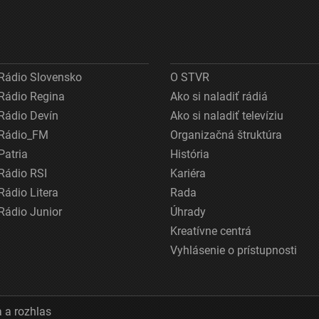
Rádio Slovensko
O STVR
Rádio Regina
Ako si naladiť rádiá
Rádio Devín
Ako si naladiť televíziu
Rádio_FM
Organizačná štruktúra
Patria
História
Rádio RSI
Kariéra
Rádio Litera
Rada
Rádio Junior
Úhrady
Kreatívne centrá
Vyhlásenie o prístupnosti
 a rozhlas