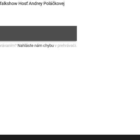
. Talkshow Hosť Andrey Poláčkovej
hrávaním?
Nahláste nám chybu
v prehrávači.