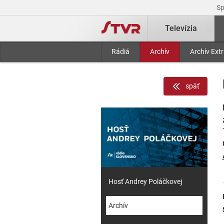
S
Televízia
Rádiá
Archív
Archív Ext
späť
Hosť Andrey Poláčkovej
Archív