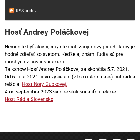
RSS archív
Hosť Andrey Poláčkovej
Nemusíte byť slávni, aby ste mali zaujímavý príbeh, ktorý je
hodné zdieľať so svetom. Keďže aj známi ľudia sú pre
mnohých z nás inšpiráciou...
Talkshow Hosť Andrey Poláčkovej sa skončila 5.7. 2021.
Od 6. júla 2021 ju vo vysielaní (v tom istom čase) nahradila
relácia:
Hosť Nory Gubkovej.
A od septembra 2023 sa obe stali súčasťou relácie:
Hosť Rádia Slovensko