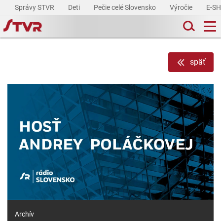
Správy STVR
Deti
Pečie celé Slovensko
Výročie
E-S
späť
Archív