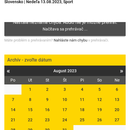
Slovensko | Nedeľa 13.08.2023, Šport
Máte problém s prehrávaním?
Nahláste nám chybu
v prehrávači.
Archív - zvoľte dátum
«
»
August 2023
Po
Ut
St
Št
Pi
So
Ne
1
2
3
4
5
6
7
8
9
10
11
12
13
14
15
16
17
18
19
20
21
22
23
24
25
26
27