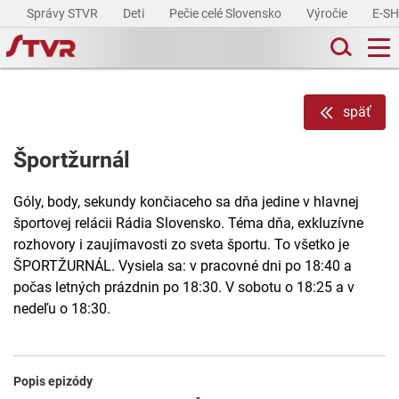
Správy STVR
Deti
Pečie celé Slovensko
Výročie
E-S
späť
Športžurnál
Góly, body, sekundy končiaceho sa dňa jedine v hlavnej
športovej relácii Rádia Slovensko. Téma dňa, exkluzívne
rozhovory i zaujímavosti zo sveta športu. To všetko je
ŠPORTŽURNÁL. Vysiela sa: v pracovné dni po 18:40 a
počas letných prázdnin po 18:30. V sobotu o 18:25 a v
nedeľu o 18:30.
Popis epizódy