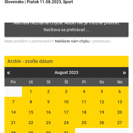
Slovensko | Piatok 11.08.2023, Šport
Máte problém s prehrávaním?
Nahláste nám chybu
v prehrávači.
Archív - zvoľte dátum
«
»
August 2023
Po
Ut
St
Št
Pi
So
Ne
1
2
3
4
5
6
7
8
9
10
11
12
13
14
15
16
17
18
19
20
21
22
23
24
25
26
27