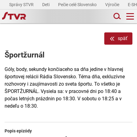
Správy STVR
Deti
Pečie celé Slovensko
Výročie
E-S
späť
Športžurnál
Góly, body, sekundy končiaceho sa dňa jedine v hlavnej
športovej relácii Rádia Slovensko. Téma dňa, exkluzívne
rozhovory i zaujímavosti zo sveta športu. To všetko je
ŠPORTŽURNÁL. Vysiela sa: v pracovné dni po 18:40 a
počas letných prázdnin po 18:30. V sobotu o 18:25 a v
nedeľu o 18:30.
Popis epizódy