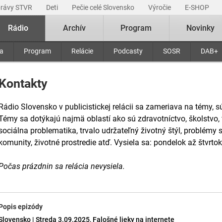
právy STVR
Deti
Pečie celé Slovensko
Výročie
E-SHOP
Rádio
Archív
Program
Novinky
ra
Program
Relácie
Podcasty
SOSR
DAB+
Kontakty
Rádio Slovensko v publicistickej relácii sa zameriava na témy,
Témy sa dotýkajú najmä oblastí ako sú zdravotníctvo, školstvo, 
sociálna problematika, trvalo udržateľný životný štýl, problémy
komunity, životné prostredie atď. Vysiela sa: pondelok až štvrto
Počas prázdnin sa relácia nevysiela.
Popis epizódy
Slovensko | Streda 3.09.2025, Falošné lieky na internete