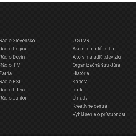
Rádio Slovensko
O STVR
Rádio Regina
Ako si naladiť rádiá
Rádio Devín
Ako si naladiť televíziu
Rádio_FM
Organizačná štruktúra
Patria
História
Rádio RSI
Kariéra
Rádio Litera
Rada
Rádio Junior
Úhrady
Kreatívne centrá
Vyhlásenie o prístupnosti