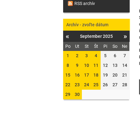
RSS archív
Archív - zvoľte dátum
«
»
September 2025
Po
Ut
St
Št
Pi
So
Ne
1
2
3
4
5
6
7
8
9
10
11
12
13
14
15
16
17
18
19
20
21
22
23
24
25
26
27
28
29
30