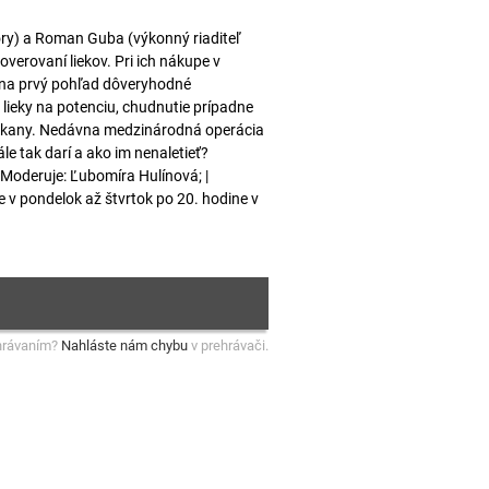
ory) a Roman Guba (výkonný riaditeľ
overovaní liekov. Pri ich nákupe v
e na prvý pohľad dôveryhodné
 lieky na potenciu, chudnutie prípadne
 potkany. Nedávna medzinárodná operácia
le tak darí a ako im nenaletieť?
 Moderuje: Ľubomíra Hulínová; |
 v pondelok až štvrtok po 20. hodine v
hrávaním?
Nahláste nám chybu
v prehrávači.