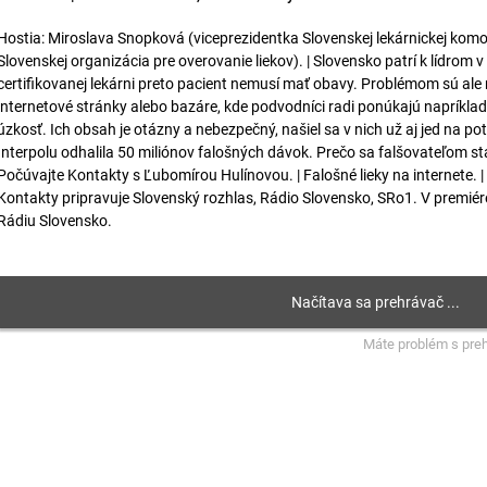
Hostia: Miroslava Snopková (viceprezidentka Slovenskej lekárnickej kom
Slovenskej organizácia pre overovanie liekov). | Slovensko patrí k lídrom v 
certifikovanej lekárni preto pacient nemusí mať obavy. Problémom sú al
internetové stránky alebo bazáre, kde podvodníci radi ponúkajú napríklad
úzkosť. Ich obsah je otázny a nebezpečný, našiel sa v nich už aj jed na
Interpolu odhalila 50 miliónov falošných dávok. Prečo sa falšovateľom stá
Počúvajte Kontakty s Ľubomírou Hulínovou. | Falošné lieky na internete. |
Kontakty pripravuje Slovenský rozhlas, Rádio Slovensko, SRo1. V premiére
Rádiu Slovensko.
Máte problém s pre