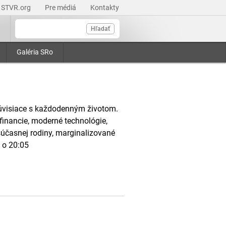
STVR.org
Pre médiá
Kontakty
Hľadať
Galéria SRo
 súvisiace s každodenným životom.
financie, moderné technológie,
 súčasnej rodiny, marginalizované
k o 20:05