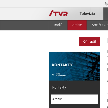
S
Televízia
Rádiá
Archív
Archív Ext
späť
Kontakty
Archív