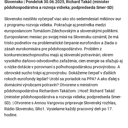
Slovensko | Pondelok 30.06.2025, Richard Takáč (minister
pôdohospodárstva a rozvoja vidieka; podpredseda Smer-SD)
Slovensko nestihlo vyčerpať viac ako sto sedemdesiat miliónov eur
z programu rozvoja vidieka. Pokračuje aj prestrelka medzi
europoslancom Tomášom Zdechovským a slovenskými politikmi.
Europoslanec mesiac po svojej misii na Slovensku oznámil, že má
tristo podnetov na problematické čerpanie eurofondov a žiada o
zásah eurokomisára pre pôdohospodárstvo. Problém z
konkurencieschopnosťou majú aj slovenskí potravinári, okrem
vysokého daňovo-odvodového zaťaženia, cien energie sa sťažujú aj
o nízke dotácie v porovnaní s poľnohospodárskou prvovýrobou. A
obrovské sucho trápi aj prvovýrobu. Dokážeme čerpať v ďalších
rokoch eurofondy lepšie? Urobí sa poriadok na PPA? A ako ďalej s
domácimi výrobcami potravín? Otvorene s ministrom
pôdohospodárstva Richardom Takáčom. | Hosť: Richard Takáč
(minister pôdohospodárstva a rozvoja vidieka; podpredseda Smer-
SD). | Otvorene s Annou Vargovou pripravuje Slovenský rozhlas,
Rádio Slovensko, SRo1. Vysielame každý pracovný deň po 17.
hodine.