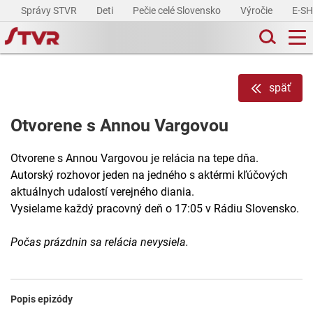
Správy STVR
Deti
Pečie celé Slovensko
Výročie
E-S
späť
Otvorene s Annou Vargovou
Otvorene s Annou Vargovou je relácia na tepe dňa.
Autorský rozhovor jeden na jedného s aktérmi kľúčových
aktuálnych udalostí verejného diania.
Vysielame každý pracovný deň o 17:05 v Rádiu Slovensko.
Počas prázdnin sa relácia nevysiela.
Popis epizódy