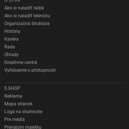
O STVR
Ako si naladiť rádiá
Ako si naladiť televíziu
Organizačná štruktúra
História
Kariéra
Rada
Úhrady
Kreatívne centrá
Vyhlásenie o prístupnosti
E-SHOP
Reklama
Mapa stránok
Logá na stiahnutie
Pre médiá
Prenájom majetku