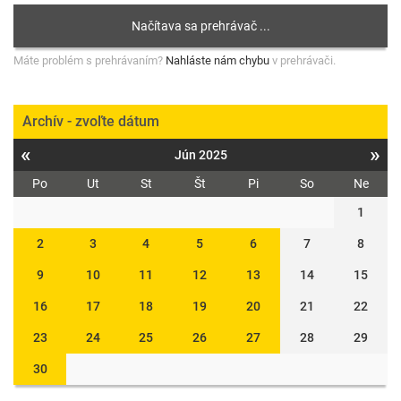
Máte problém s prehrávaním?
Nahláste nám chybu
v prehrávači.
Archív - zvoľte dátum
«
»
Jún 2025
Po
Ut
St
Št
Pi
So
Ne
1
2
3
4
5
6
7
8
9
10
11
12
13
14
15
16
17
18
19
20
21
22
23
24
25
26
27
28
29
30