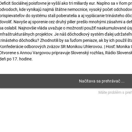
Deficit Sociálnej poisťovne je vyšší ako tri miliardy eur. Naplno sa v ňom p
odvodoch, kde vynikajú najmä štátne nemocnice, vysoký počet odchodov
prispievateľov do systému stali poberatelia a aj vyplácanie trinásteho 
dovoliť. Navyše aj sporenie cez druhý pilier prešlo mnohými zásahmi a d
sa oslabil. Najnovšie vláda uvažuje o možnosti použiť naakumulované ús
infraštrukturálnych projektov. Je náš dôchodkový systém ďalej udržateľ
trinásteho dôchodku? Zhodnotili by sa ľuďom peniaze, ak by ich použil š
Konfederácie odborových zväzov SR Monikou Uhlerovou. | Hosť: Monika U
Otvorene s Annou Vargovou pripravuje Slovenský rozhlas, Rádio Slovens
deň po 17. hodine.
Máte problém s pre