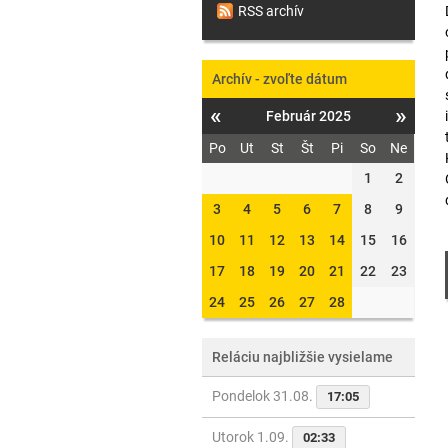
RSS archív
Archív - zvoľte dátum
«
»
Február 2025
Po
Ut
St
Št
Pi
So
Ne
1
2
3
4
5
6
7
8
9
10
11
12
13
14
15
16
17
18
19
20
21
22
23
24
25
26
27
28
Reláciu najbližšie vysielame
Pondelok 31.08.
17:05
Utorok 1.09.
02:33