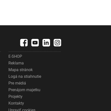
E-SHOP
Reklama
Mapa stránok
Logá na stiahnutie
Pre médiá
Prenájom majetku
Projekty
Kontakty
Upraviť cookies