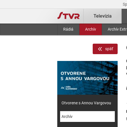
S
Televízia
Rádiá
Archív
Archív Ext
späť
Otvorene s Annou Vargovou
Archív