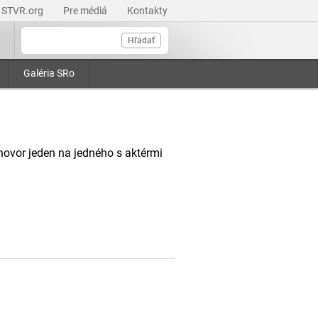
STVR.org
Pre médiá
Kontakty
Hľadať
Galéria SRo
hovor jeden na jedného s aktérmi