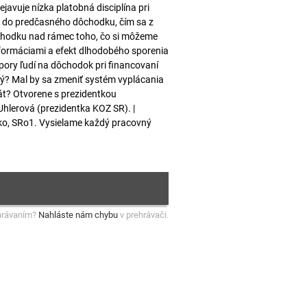
rejavuje nízka platobná disciplína pri
 do predčasného dôchodku, čím sa z
dôchodku nad rámec toho, čo si môžeme
eformáciami a efekt dlhodobého sporenia
pory ľudí na dôchodok pri financovaní
ný? Mal by sa zmeniť systém vyplácania
tát? Otvorene s prezidentkou
hlerová (prezidentka KOZ SR). |
ko, SRo1. Vysielame každý pracovný
hrávaním?
Nahláste nám chybu
v prehrávači.