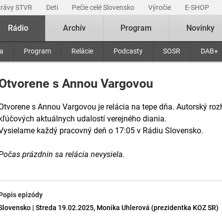
právy STVR
Deti
Pečie celé Slovensko
Výročie
E-SHOP
Rádio
Archív
Program
Novinky
ra
Program
Relácie
Podcasty
SOSR
DAB+
Otvorene s Annou Vargovou
Otvorene s Annou Vargovou je relácia na tepe dňa. Autorský roz
kľúčových aktuálnych udalostí verejného diania.
Vysielame každý pracovný deň o 17:05 v Rádiu Slovensko.
Počas prázdnin sa relácia nevysiela.
Popis epizódy
Slovensko | Streda 19.02.2025, Monika Uhlerová (prezidentka KOZ SR)