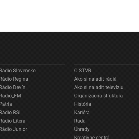
Rádio Slovensko
O STVR
Rádio Regina
Ako si naladiť rádiá
Rádio Devín
Ako si naladiť televíziu
Rádio_FM
Organizačná štruktúra
Patria
História
Rádio RSI
Kariéra
Rádio Litera
Rada
Rádio Junior
Úhrady
Kreatívne centrá