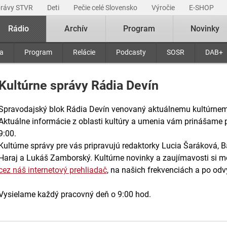
právy STVR
Deti
Pečie celé Slovensko
Výročie
E-SHOP
Rádio
Archív
Program
Novinky
ra
Program
Relácie
Podcasty
SOSR
DAB+
Kultúrne správy Rádia Devín
Spravodajský blok Rádia Devín venovaný aktuálnemu kultúrnem
Aktuálne informácie z oblasti kultúry a umenia vám prinášame 
9:00.
Kultúrne správy pre vás pripravujú redaktorky Lucia Šaráková, B
Haraj a Lukáš Zamborský. Kultúrne novinky a zaujímavosti si m
cez náš internetový prehliadač
, na našich frekvenciách a po odv
Vysielame každý pracovný deň o 9:00 hod.