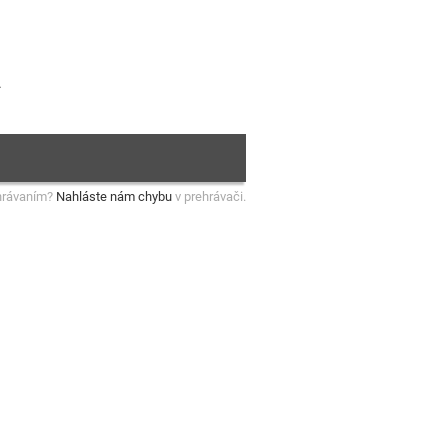
.
hrávaním?
Nahláste nám chybu
v prehrávači.