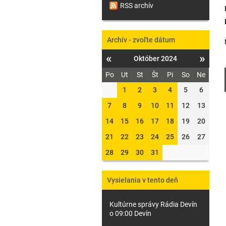
RSS archív
Archív - zvoľte dátum
«
»
Október 2024
Po
Ut
St
Št
Pi
So
Ne
1
2
3
4
5
6
7
8
9
10
11
12
13
14
15
16
17
18
19
20
21
22
23
24
25
26
27
28
29
30
31
Vysielania v tento deň
Kultúrne správy Rádia Devín
o 09:00 Devín