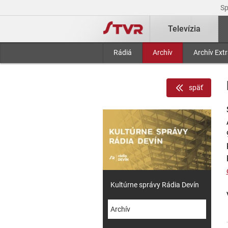
S
Televízia
Rádiá
Archív
Archív Ext
späť
Kultúrne správy Rádia Devín
Archív