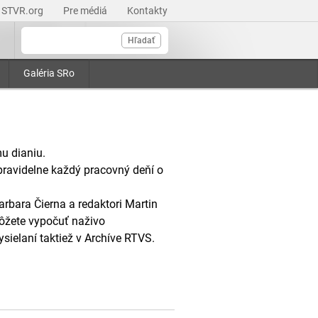
STVR.org
Pre médiá
Kontakty
Hľadať
Galéria SRo
u dianiu.
pravidelne každý pracovný deňí o
arbara Čierna a redaktori Martin
ôžete vypočuť naživo
ysielaní taktiež v Archíve RTVS.