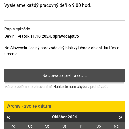
Vysielame každý pracovný deň o 9:00 hod.
Popis epizódy
Devín | Piatok 11.10.2024, Spravodajstvo
Na Slovensku jediný spravodajský blok výlučne z oblasti kultúry a
umenia.
Máte problém s prehrávaním?
Nahláste nám chybu
v prehrávači.
Archív - zvoľte dátum
«
»
Október 2024
Po
Ut
St
Št
Pi
So
Ne