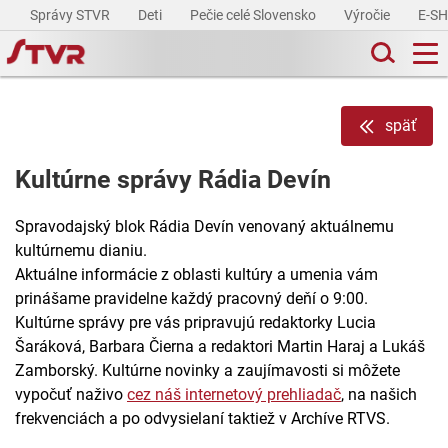
Správy STVR
Deti
Pečie celé Slovensko
Výročie
E-S
späť
Kultúrne správy Rádia Devín
Spravodajský blok Rádia Devín venovaný aktuálnemu
kultúrnemu dianiu.
Aktuálne informácie z oblasti kultúry a umenia vám
prinášame pravidelne každý pracovný deňí o 9:00.
Kultúrne správy pre vás pripravujú redaktorky Lucia
Šaráková, Barbara Čierna a redaktori Martin Haraj a Lukáš
Zamborský. Kultúrne novinky a zaujímavosti si môžete
vypočuť naživo
cez náš internetový prehliadač
, na našich
frekvenciách a po odvysielaní taktiež v Archíve RTVS.