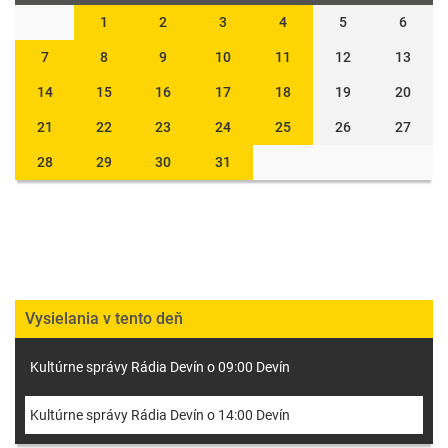
1
2
3
4
5
6
7
8
9
10
11
12
13
14
15
16
17
18
19
20
21
22
23
24
25
26
27
28
29
30
31
Vysielania v tento deň
Kultúrne správy Rádia Devín o 09:00 Devín
Kultúrne správy Rádia Devín o 14:00 Devín