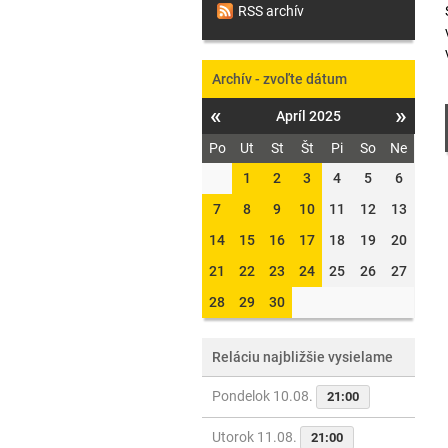
RSS archív
Archív - zvoľte dátum
«
»
Apríl 2025
Po
Ut
St
Št
Pi
So
Ne
1
2
3
4
5
6
7
8
9
10
11
12
13
14
15
16
17
18
19
20
21
22
23
24
25
26
27
28
29
30
Reláciu najbližšie vysielame
Pondelok 10.08.
21:00
Utorok 11.08.
21:00