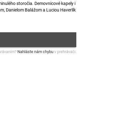
inulého storočia. Demovnicové kapely i
rom, Danielom Balážom a Luciou Haverlík
hrávaním?
Nahláste nám chybu
v prehrávači.