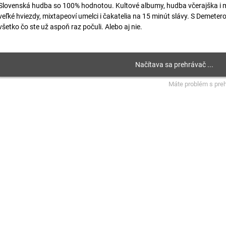
Slovenská hudba so 100% hodnotou. Kultové albumy, hudba včerajška i m
veľké hviezdy, mixtapeoví umelci i čakatelia na 15 minút slávy. S Demete
všetko čo ste už aspoň raz počuli. Alebo aj nie.
Máte problém s pre