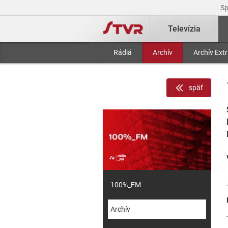
S
Televízia
Rádiá
Archív
Archív Ext
späť
100%_FM
Archív