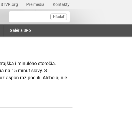
STVR.org
Pre médiá
Kontakty
Hľadať
Galéria SRo
ajška i minulého storočia.
ia na 15 minút slávy. S
 aspoň raz počuli. Alebo aj nie.