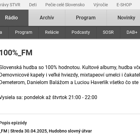
právy STVR
Deti
Pečie celé Slovensko
Výročie
E-SHOP
Rádio
Archív
Program
Novinky
ra
Program
Relácie
Podcasty
SOSR
DAB+
100%_FM
Slovenská hudba so 100% hodnotou. Kultové albumy, hudba včer
Demovnicové kapely i veľké hviezdy, mixtapeoví umelci i čakatel
Demeterom, Danielom Balážom a Luciou Haverlík všetko čo ste už
Vysiela sa: pondelok až štvrtok 21:00 - 22:00
Popis epizódy
_FM | Streda 30.04.2025, Hudobno slovný útvar