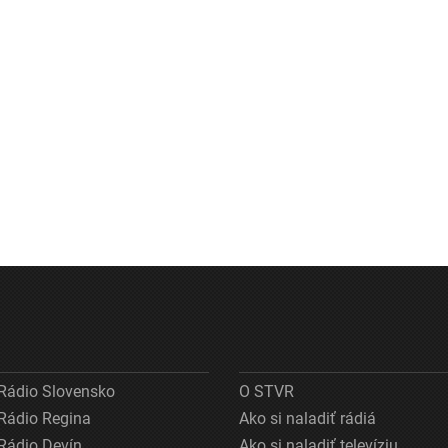
Rádio Slovensko
O STVR
Rádio Regina
Ako si naladiť rádiá
Rádio Devín
Ako si naladiť televíziu