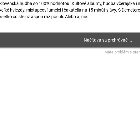
Slovenská hudba so 100% hodnotou. Kultové albumy, hudba včerajška i m
veľké hviezdy, mixtapeoví umelci i čakatelia na 15 minút slávy. S Demete
všetko čo ste už aspoň raz počuli. Alebo aj nie.
Máte problém s pre