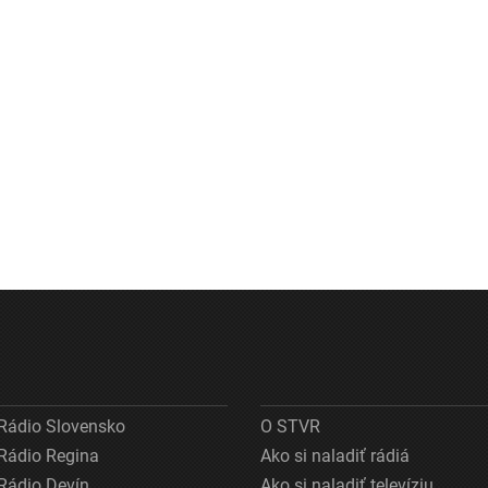
Rádio Slovensko
O STVR
Rádio Regina
Ako si naladiť rádiá
Rádio Devín
Ako si naladiť televíziu