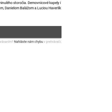
inulého storočia. Demovnicové kapely i
rom, Danielom Balážom a Luciou Haverlík
hrávaním?
Nahláste nám chybu
v prehrávači.