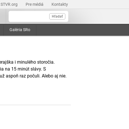
STVR.org
Pre médiá
Kontakty
Hľadať
Galéria SRo
ajška i minulého storočia.
ia na 15 minút slávy. S
 aspoň raz počuli. Alebo aj nie.