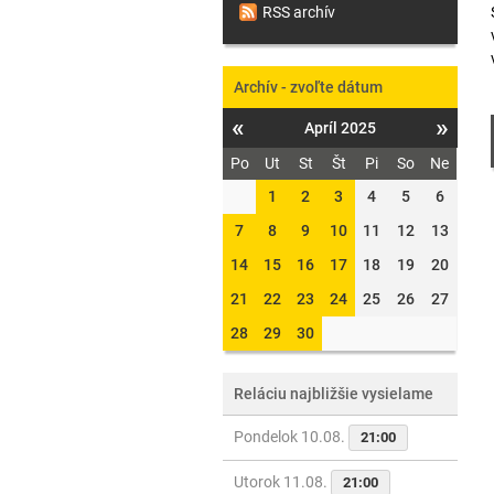
RSS archív
Archív - zvoľte dátum
«
»
Apríl 2025
Po
Ut
St
Št
Pi
So
Ne
1
2
3
4
5
6
7
8
9
10
11
12
13
14
15
16
17
18
19
20
21
22
23
24
25
26
27
28
29
30
Reláciu najbližšie vysielame
Pondelok 10.08.
21:00
Utorok 11.08.
21:00