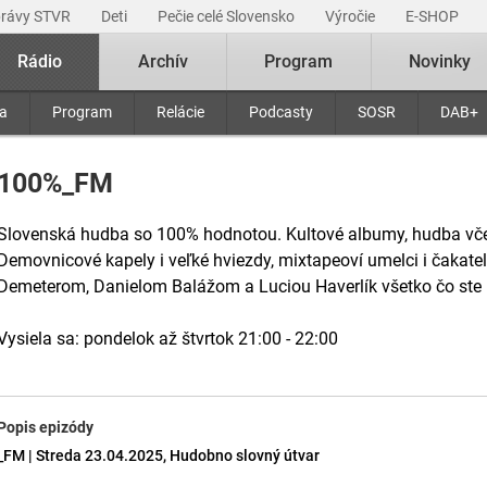
právy STVR
Deti
Pečie celé Slovensko
Výročie
E-SHOP
Rádio
Archív
Program
Novinky
ra
Program
Relácie
Podcasty
SOSR
DAB+
100%_FM
Slovenská hudba so 100% hodnotou. Kultové albumy, hudba včer
Demovnicové kapely i veľké hviezdy, mixtapeoví umelci i čakatel
Demeterom, Danielom Balážom a Luciou Haverlík všetko čo ste už
Vysiela sa: pondelok až štvrtok 21:00 - 22:00
Popis epizódy
_FM | Streda 23.04.2025, Hudobno slovný útvar