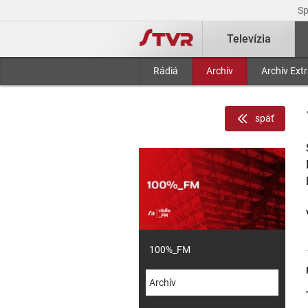
S
Televízia
Rádiá
Archív
Archív Ext
späť
100%_FM
Archív