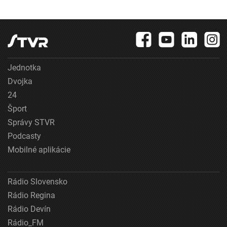
Jednotka
Dvojka
24
Šport
Správy STVR
Podcasty
Mobilné aplikácie
Rádio Slovensko
Rádio Regina
Rádio Devín
Rádio_FM