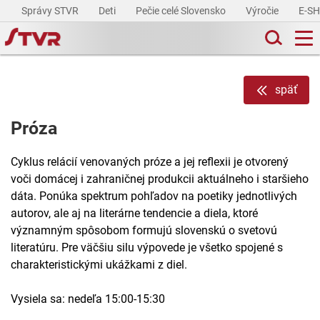
Správy STVR
Deti
Pečie celé Slovensko
Výročie
E-S
späť
Próza
Cyklus relácií venovaných próze a jej reflexii je otvorený
voči domácej i zahraničnej produkcii aktuálneho i staršieho
dáta. Ponúka spektrum pohľadov na poetiky jednotlivých
autorov, ale aj na literárne tendencie a diela, ktoré
významným spôsobom formujú slovenskú o svetovú
literatúru. Pre väčšiu silu výpovede je všetko spojené s
charakteristickými ukážkami z diel.
Vysiela sa: nedeľa 15:00-15:30