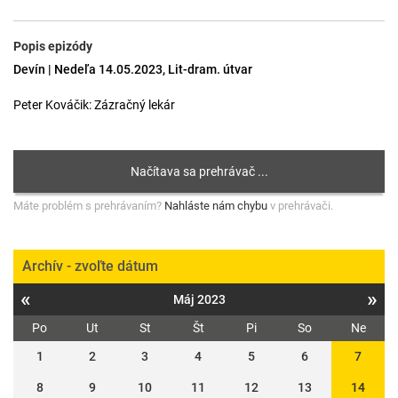
Popis epizódy
Devín | Nedeľa 14.05.2023, Lit-dram. útvar
Peter Kováčik: Zázračný lekár
Máte problém s prehrávaním?
Nahláste nám chybu
v prehrávači.
Archív - zvoľte dátum
«
»
Máj 2023
Po
Ut
St
Št
Pi
So
Ne
1
2
3
4
5
6
7
8
9
10
11
12
13
14