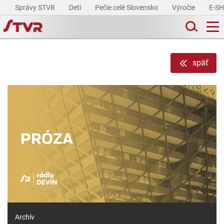
Správy STVR
Deti
Pečie celé Slovensko
Výročie
E-S
späť
Archív