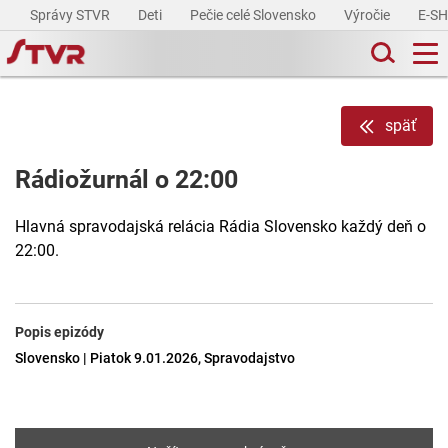
Správy STVR
Deti
Pečie celé Slovensko
Výročie
E-S
späť
Rádiožurnál o 22:00
Hlavná spravodajská relácia Rádia Slovensko každý deň o
22:00.
Popis epizódy
Slovensko | Piatok 9.01.2026, Spravodajstvo