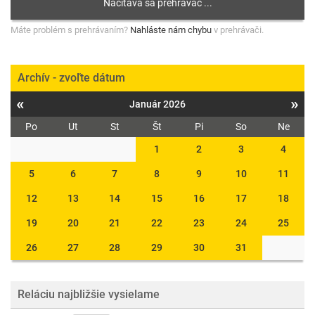
Máte problém s prehrávaním?
Nahláste nám chybu
v prehrávači.
Archív - zvoľte dátum
«
»
Január 2026
Po
Ut
St
Št
Pi
So
Ne
1
2
3
4
5
6
7
8
9
10
11
12
13
14
15
16
17
18
19
20
21
22
23
24
25
26
27
28
29
30
31
Reláciu najbližšie vysielame