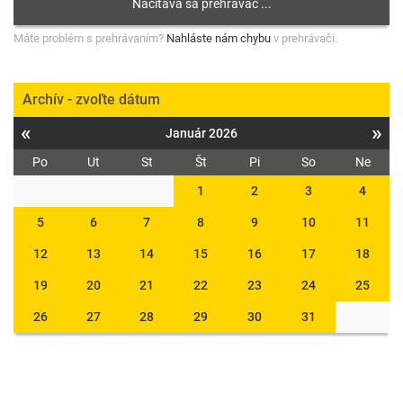
Máte problém s prehrávaním?
Nahláste nám chybu
v prehrávači.
Archív - zvoľte dátum
«
»
Január 2026
Po
Ut
St
Št
Pi
So
Ne
1
2
3
4
5
6
7
8
9
10
11
12
13
14
15
16
17
18
19
20
21
22
23
24
25
26
27
28
29
30
31