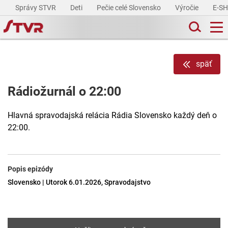
Správy STVR
Deti
Pečie celé Slovensko
Výročie
E-S
späť
Rádiožurnál o 22:00
Hlavná spravodajská relácia Rádia Slovensko každý deň o
22:00.
Popis epizódy
Slovensko | Utorok 6.01.2026, Spravodajstvo