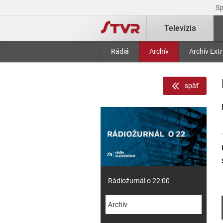
S
Televízia
Rádiá
Archív
Archív Ext
späť
Rádiožurnál o 22:00
Archív