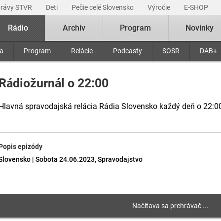
právy STVR
Deti
Pečie celé Slovensko
Výročie
E-SHOP
Rádio
Archív
Program
Novinky
ra
Program
Relácie
Podcasty
SOSR
DAB+
Rádiožurnál o 22:00
Hlavná spravodajská relácia Rádia Slovensko každý deň o 22:0
Popis epizódy
Slovensko | Sobota 24.06.2023, Spravodajstvo