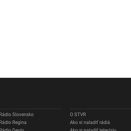
Rádio Slovensko
O STVR
Rádio Regina
Ako si naladiť rádiá
Rádio Devín
Ako si naladiť televíziu