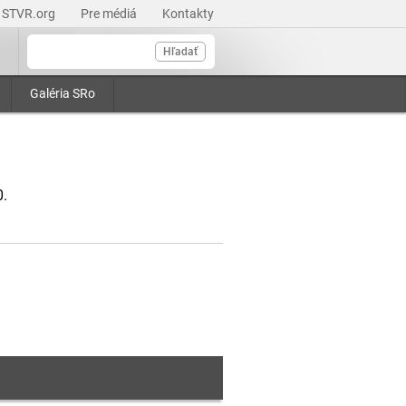
STVR.org
Pre médiá
Kontakty
Hľadať
Galéria SRo
0.