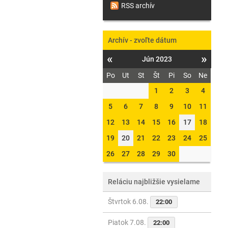
RSS archív
Archív - zvoľte dátum
«
»
Jún 2023
Po
Ut
St
Št
Pi
So
Ne
1
2
3
4
5
6
7
8
9
10
11
12
13
14
15
16
17
18
19
20
21
22
23
24
25
26
27
28
29
30
Reláciu najbližšie vysielame
Štvrtok 6.08.
22:00
Piatok 7.08.
22:00