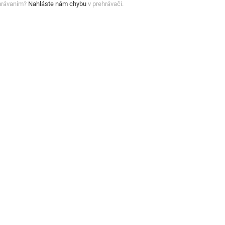
hrávaním?
Nahláste nám chybu
v prehrávači.