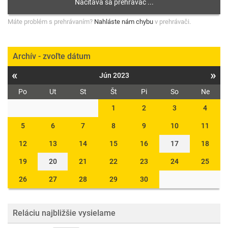
Máte problém s prehrávaním?
Nahláste nám chybu
v prehrávači.
Archív - zvoľte dátum
«
»
Jún 2023
Po
Ut
St
Št
Pi
So
Ne
1
2
3
4
5
6
7
8
9
10
11
12
13
14
15
16
17
18
19
20
21
22
23
24
25
26
27
28
29
30
Reláciu najbližšie vysielame