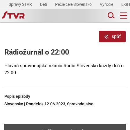
Správy STVR
Deti
Pečie celé Slovensko
Výročie
E-S
späť
Rádiožurnál o 22:00
Hlavná spravodajská relácia Rádia Slovensko každý deň o
22:00.
Popis epizódy
Slovensko | Pondelok 12.06.2023, Spravodajstvo