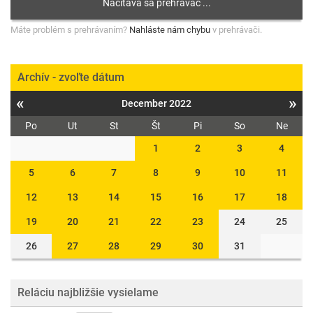
Máte problém s prehrávaním?
Nahláste nám chybu
v prehrávači.
Archív - zvoľte dátum
«
»
December 2022
Po
Ut
St
Št
Pi
So
Ne
1
2
3
4
5
6
7
8
9
10
11
12
13
14
15
16
17
18
19
20
21
22
23
24
25
26
27
28
29
30
31
Reláciu najbližšie vysielame