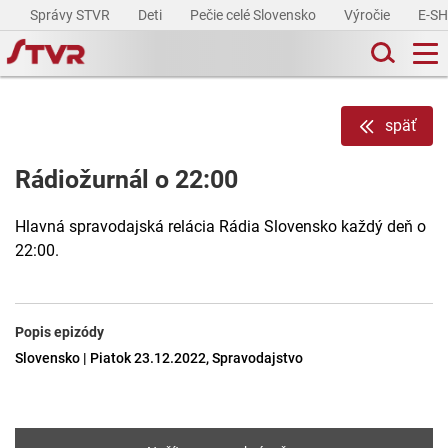
Správy STVR
Deti
Pečie celé Slovensko
Výročie
E-S
späť
Rádiožurnál o 22:00
Hlavná spravodajská relácia Rádia Slovensko každý deň o
22:00.
Popis epizódy
Slovensko | Piatok 23.12.2022, Spravodajstvo