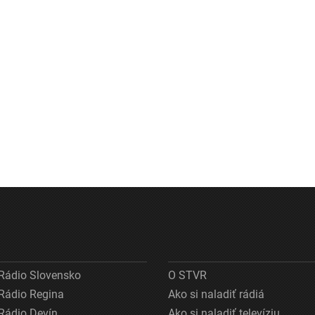
Rádio Slovensko
O STVR
Rádio Regina
Ako si naladiť rádiá
Rádio Devín
Ako si naladiť televíziu