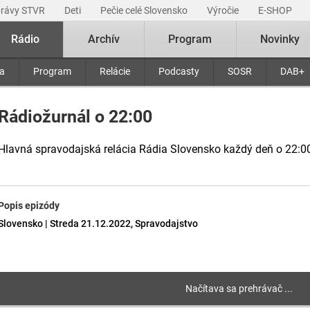
právy STVR
Deti
Pečie celé Slovensko
Výročie
E-SHOP
Rádio
Archív
Program
Novinky
ra
Program
Relácie
Podcasty
SOSR
DAB+
Rádiožurnál o 22:00
Hlavná spravodajská relácia Rádia Slovensko každý deň o 22:0
Popis epizódy
Slovensko | Streda 21.12.2022, Spravodajstvo