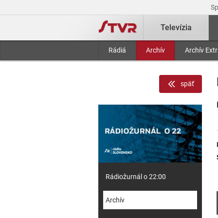
S
Televízia
Rádiá
Archív
Archív Ext
späť
Rádiožurnál o 22:00
Archív