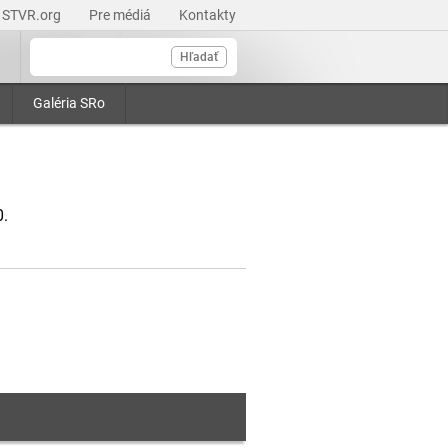
STVR.org
Pre médiá
Kontakty
Hľadať
Galéria SRo
0.