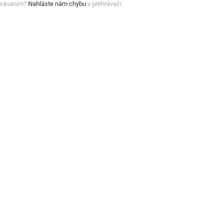
hrávaním?
Nahláste nám chybu
v prehrávači.