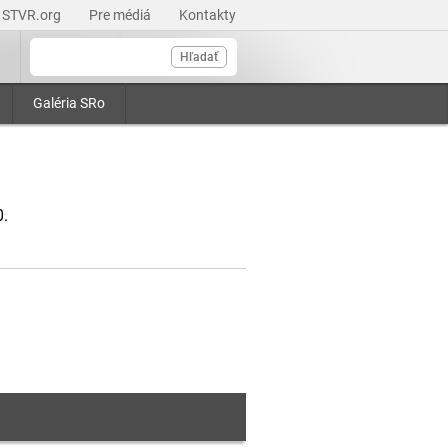
STVR.org
Pre médiá
Kontakty
Hľadať
Galéria SRo
0.