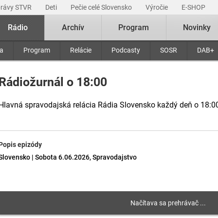
právy STVR
Deti
Pečie celé Slovensko
Výročie
E-SHOP
Rádio
Archív
Program
Novinky
ra
Program
Relácie
Podcasty
SOSR
DAB+
Rádiožurnál o 18:00
Hlavná spravodajská relácia Rádia Slovensko každý deň o 18:0
Popis epizódy
Slovensko | Sobota 6.06.2026, Spravodajstvo