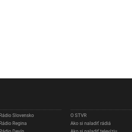
Rádio Slovensko
O STVR
Rádio Regina
Ako si naladiť rádiá
Rádio Devín
Ako si naladiť televíziu