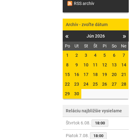
RSS archív
Archív - zvoľte dátum
«
»
Jún 2026
Po
Ut
St
Št
Pi
So
Ne
1
2
3
4
5
6
7
8
9
10
11
12
13
14
15
16
17
18
19
20
21
22
23
24
25
26
27
28
29
30
Reláciu najbližšie vysielame
Štvrtok 6.08.
18:00
Piatok 7.08.
18:00