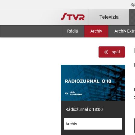
S
Televízia
Rádiá
Archív
Archív Ext
späť
Rádiožurnál o 18:00
Archív