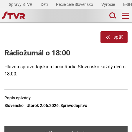
Správy STVR
Deti
Pečie celé Slovensko
Výročie
E-S
späť
Rádiožurnál o 18:00
Hlavná spravodajská relácia Rádia Slovensko každý deň o
18:00.
Popis epizódy
Slovensko | Utorok 2.06.2026, Spravodajstvo