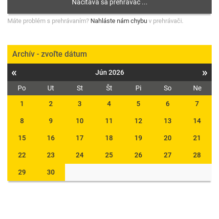
Máte problém s prehrávaním?
Nahláste nám chybu
v prehrávači.
Archív - zvoľte dátum
«
»
Jún 2026
Po
Ut
St
Št
Pi
So
Ne
1
2
3
4
5
6
7
8
9
10
11
12
13
14
15
16
17
18
19
20
21
22
23
24
25
26
27
28
29
30