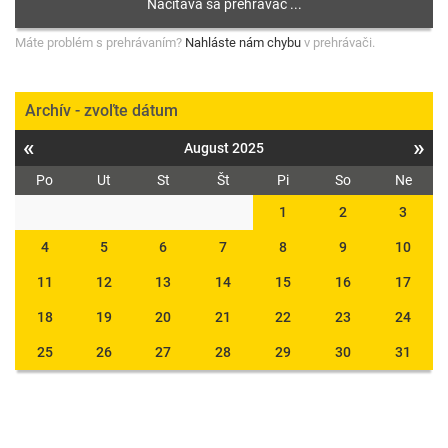
Máte problém s prehrávaním?
Nahláste nám chybu
v prehrávači.
Archív - zvoľte dátum
«
»
August 2025
Po
Ut
St
Št
Pi
So
Ne
1
2
3
4
5
6
7
8
9
10
11
12
13
14
15
16
17
18
19
20
21
22
23
24
25
26
27
28
29
30
31