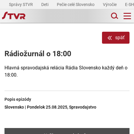
Správy STVR
Deti
Pečie celé Slovensko
Výročie
E-S
späť
Rádiožurnál o 18:00
Hlavná spravodajská relácia Rádia Slovensko každý deň o
18:00.
Popis epizódy
Slovensko | Pondelok 25.08.2025, Spravodajstvo