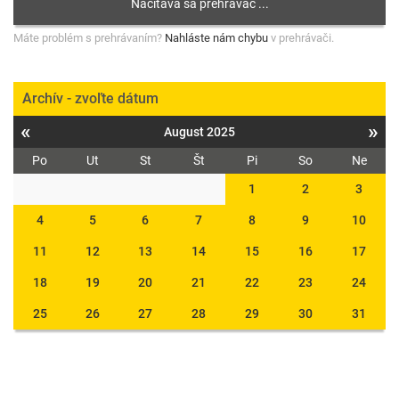
Máte problém s prehrávaním?
Nahláste nám chybu
v prehrávači.
Archív - zvoľte dátum
«
»
August 2025
Po
Ut
St
Št
Pi
So
Ne
1
2
3
4
5
6
7
8
9
10
11
12
13
14
15
16
17
18
19
20
21
22
23
24
25
26
27
28
29
30
31