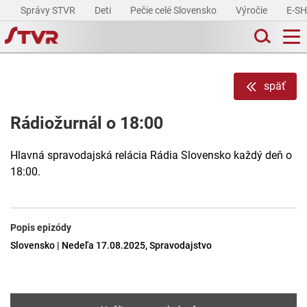
Správy STVR
Deti
Pečie celé Slovensko
Výročie
E-S
späť
Rádiožurnál o 18:00
Hlavná spravodajská relácia Rádia Slovensko každý deň o
18:00.
Popis epizódy
Slovensko | Nedeľa 17.08.2025, Spravodajstvo