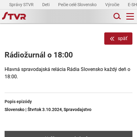
Správy STVR
Deti
Pečie celé Slovensko
Výročie
E-S
späť
Rádiožurnál o 18:00
Hlavná spravodajská relácia Rádia Slovensko každý deň o
18:00.
Popis epizódy
Slovensko | Štvrtok 3.10.2024, Spravodajstvo