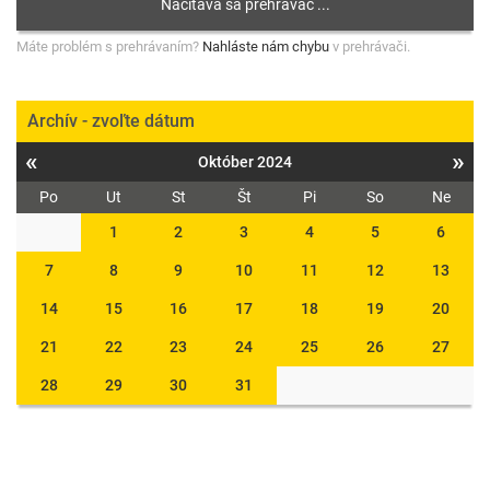
Máte problém s prehrávaním?
Nahláste nám chybu
v prehrávači.
Archív - zvoľte dátum
«
»
Október 2024
Po
Ut
St
Št
Pi
So
Ne
1
2
3
4
5
6
7
8
9
10
11
12
13
14
15
16
17
18
19
20
21
22
23
24
25
26
27
28
29
30
31