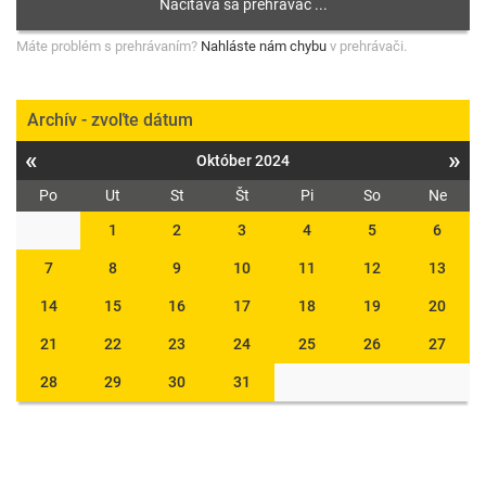
Máte problém s prehrávaním?
Nahláste nám chybu
v prehrávači.
Archív - zvoľte dátum
«
»
Október 2024
Po
Ut
St
Št
Pi
So
Ne
1
2
3
4
5
6
7
8
9
10
11
12
13
14
15
16
17
18
19
20
21
22
23
24
25
26
27
28
29
30
31