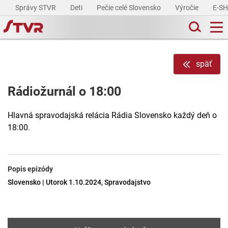
Správy STVR
Deti
Pečie celé Slovensko
Výročie
E-S
späť
Rádiožurnál o 18:00
Hlavná spravodajská relácia Rádia Slovensko každý deň o
18:00.
Popis epizódy
Slovensko | Utorok 1.10.2024, Spravodajstvo