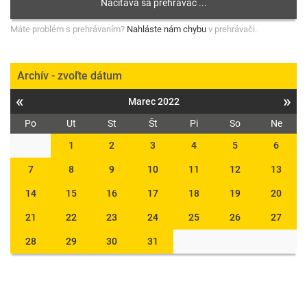
Máte problém s prehrávaním?
Nahláste nám chybu
v prehrávači.
Archív - zvoľte dátum
«
»
Marec 2022
Po
Ut
St
Št
Pi
So
Ne
1
2
3
4
5
6
7
8
9
10
11
12
13
14
15
16
17
18
19
20
21
22
23
24
25
26
27
28
29
30
31