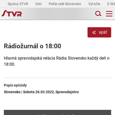
Správy STVR
Deti
Pečie celé Slovensko
Výročie
E-S
späť
Rádiožurnál o 18:00
Hlavná spravodajská relácia Rádia Slovensko každý deň o
18:00.
Popis epizódy
Slovensko | Sobota 26.03.2022, Spravodajstvo