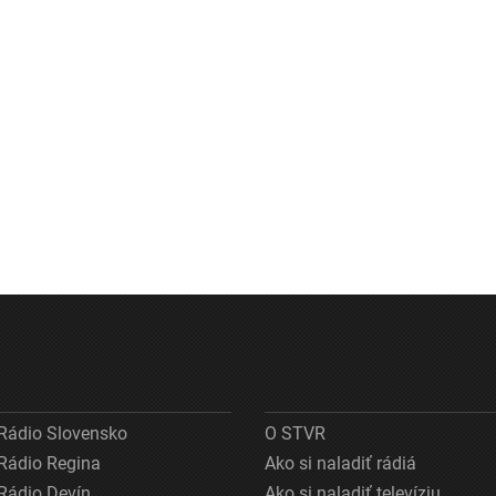
Rádio Slovensko
O STVR
Rádio Regina
Ako si naladiť rádiá
Rádio Devín
Ako si naladiť televíziu