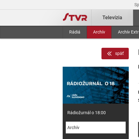
S
Televízia
Rádiá
Archív
Archív Ext
späť
Rádiožurnál o 18:00
Archív