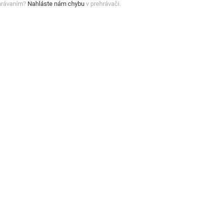
hrávaním?
Nahláste nám chybu
v prehrávači.