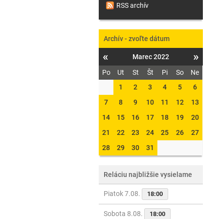
RSS archív
Archív - zvoľte dátum
«
»
Marec 2022
Po
Ut
St
Št
Pi
So
Ne
1
2
3
4
5
6
7
8
9
10
11
12
13
14
15
16
17
18
19
20
21
22
23
24
25
26
27
28
29
30
31
Reláciu najbližšie vysielame
Piatok 7.08.
18:00
Sobota 8.08.
18:00