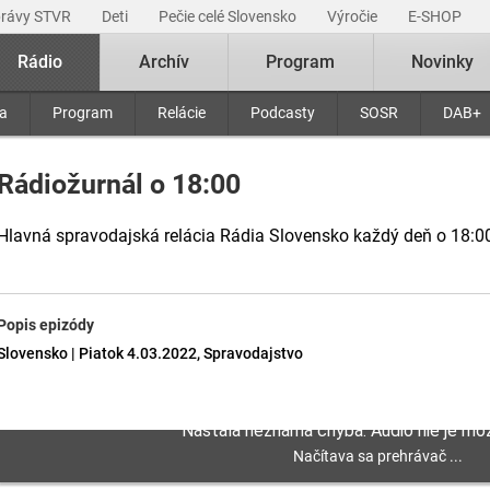
právy STVR
Deti
Pečie celé Slovensko
Výročie
E-SHOP
Rádio
Archív
Program
Novinky
ra
Program
Relácie
Podcasty
SOSR
DAB+
Rádiožurnál o 18:00
Hlavná spravodajská relácia Rádia Slovensko každý deň o 18:0
Popis epizódy
Slovensko | Piatok 4.03.2022, Spravodajstvo