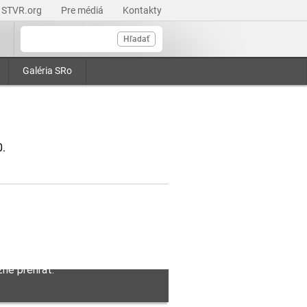
STVR.org
Pre médiá
Kontakty
Hľadať
Galéria SRo
0.