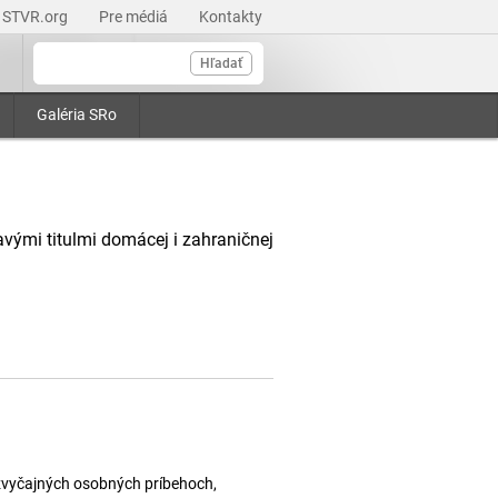
STVR.org
Pre médiá
Kontakty
Hľadať
Galéria SRo
avými titulmi domácej i zahraničnej
ezvyčajných osobných príbehoch,