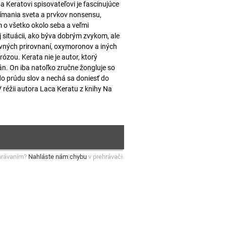
 Keratovi spisovateľovi je fascinujúce
vnímania sveta a prvkov nonsensu,
 o všetko okolo seba a veľmi
situácii, ako býva dobrým zvykom, ale
ných prirovnaní, oxymoronov a iných
ózou. Kerata nie je autor, ktorý
n. On iba natoľko zručne žongluje so
 do prúdu slov a nechá sa doniesť do
 réžii autora Laca Keratu z knihy Na
hrávaním?
Nahláste nám chybu
v prehrávači.