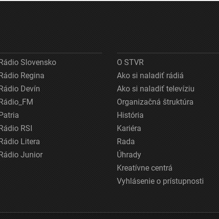
Rádio Slovensko
O STVR
Rádio Regina
Ako si naladiť rádiá
Rádio Devín
Ako si naladiť televíziu
Rádio_FM
Organizačná štruktúra
Patria
História
Rádio RSI
Kariéra
Rádio Litera
Rada
Rádio Junior
Úhrady
Kreatívne centrá
Vyhlásenie o prístupnosti