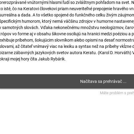
prerozprávané vnútornými hlasmi ľudí so zvláštnym pohľadom na svet. Na
to isté, čo na Keratovi človekovi priam neuveriteľné prepojenie hravého 
surreálna a dada. A to všetko spojené do funkčného celku živým záujmom
špecifickým humorom, ktorý nemá väčšinu zdrojov v humorne nastavenej 
v samotných slovách. Vďaka nekonečnému množstvu neologizmov, čarov
trópov vo forme aj v obsahu šikovne oscilujú na hranici medzi poéziou a pr
exhibuje príbehom, šokujúcim slovníkom alebo opismi na desať normostrá
slovami, až čitateľ vnímavý viac na lexiku a syntax než na príbehy vkĺzne
bizarne zábavných jazykových svetov autora Keratu. (Karol D. Horváth) V
okraji mojej hory číta Jakub Rybárik.
Máte problém s pre