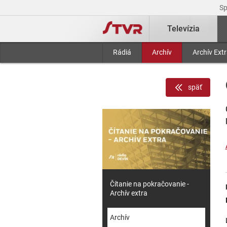
S
Televízia
Rádiá
Archív
Archív Ext
späť
Čítanie na pokračovanie -
Archív extra
Archív