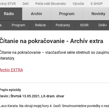
právy STVR
Deti
Pečie celé Slovensko
Výročie
E-SHOP
Rádio
Archív
Program
Novinky
ra
Program
Relácie
Podcasty
SOSR
DAB+
Čítanie na pokračovanie - Archív extra
Čítanie na pokračovanie – viacčasťové série stretnutí so zaujím
literatúry.
Archív EXTRA
Popis epizódy
Devín | Štvrtok 13.05.2021, Lit-dram. útvar
Laco Kerata: Na okraji mojej hory 4. časť/ Smutnosmiešne poviedky o n