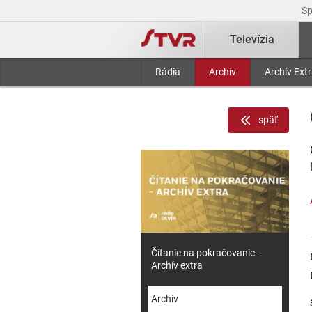
S
Televízia
Rádiá
Archív
Archív Ext
späť
Čítanie na pokračovanie -
Archív extra
Archív