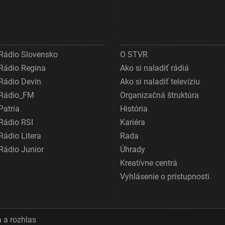
Rádio Slovensko
O STVR
Rádio Regina
Ako si naladiť rádiá
Rádio Devín
Ako si naladiť televíziu
Rádio_FM
Organizačná štruktúra
Patria
História
Rádio RSI
Kariéra
Rádio Litera
Rada
Rádio Junior
Úhrady
Kreatívne centrá
Vyhlásenie o prístupnosti
 a rozhlas