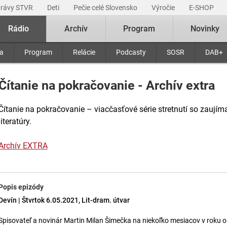
právy STVR
Deti
Pečie celé Slovensko
Výročie
E-SHOP
Rádio
Archív
Program
Novinky
ra
Program
Relácie
Podcasty
SOSR
DAB+
Čítanie na pokračovanie - Archív extra
Čítanie na pokračovanie – viacčasťové série stretnutí so zaujím
literatúry.
Archív EXTRA
Popis epizódy
Devín | Štvrtok 6.05.2021, Lit-dram. útvar
Spisovateľ a novinár Martin Milan Šimečka na niekoľko mesiacov v roku op