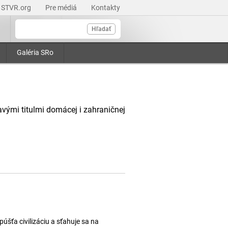
STVR.org
Pre médiá
Kontakty
Hľadať
Galéria SRo
avými titulmi domácej i zahraničnej
úšťa civilizáciu a sťahuje sa na