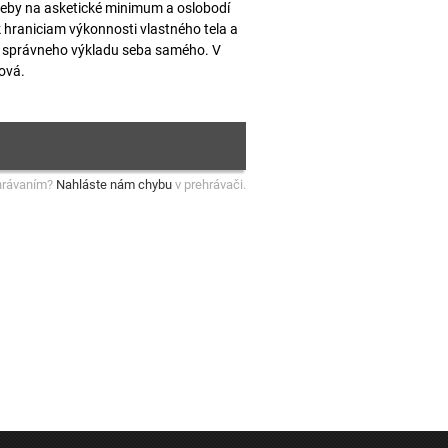
reby na asketické minimum a oslobodí
k hraniciam výkonnosti vlastného tela a
ní správneho výkladu seba samého. V
ová.
hrávaním?
Nahláste nám chybu
v prehrávači.