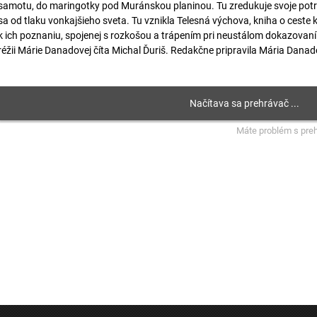
samotu, do maringotky pod Muránskou planinou. Tu zredukuje svoje pot
sa od tlaku vonkajšieho sveta. Tu vznikla Telesná výchova, kniha o ceste 
k ich poznaniu, spojenej s rozkošou a trápením pri neustálom dokazova
réžii Márie Danadovej číta Michal Ďuriš. Redakčne pripravila Mária Danad
Máte problém s pre