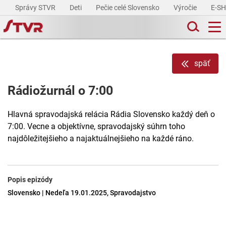
Správy STVR
Deti
Pečie celé Slovensko
Výročie
E-S
späť
Rádiožurnál o 7:00
Hlavná spravodajská relácia Rádia Slovensko každý deň o
7:00. Vecne a objektívne, spravodajský súhrn toho
najdôležitejšieho a najaktuálnejšieho na každé ráno.
Popis epizódy
Slovensko | Nedeľa 19.01.2025, Spravodajstvo