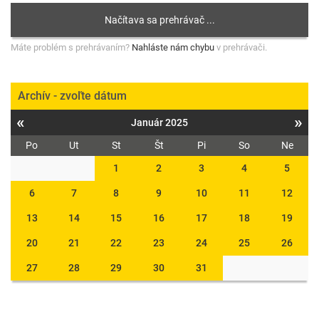
Máte problém s prehrávaním?
Nahláste nám chybu
v prehrávači.
Archív - zvoľte dátum
«
»
Január 2025
Po
Ut
St
Št
Pi
So
Ne
1
2
3
4
5
6
7
8
9
10
11
12
13
14
15
16
17
18
19
20
21
22
23
24
25
26
27
28
29
30
31