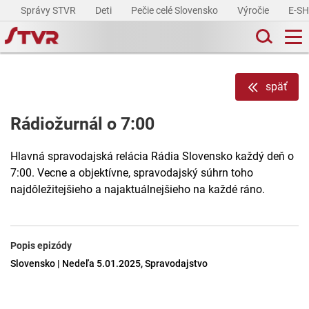
Správy STVR
Deti
Pečie celé Slovensko
Výročie
E-S
späť
Rádiožurnál o 7:00
Hlavná spravodajská relácia Rádia Slovensko každý deň o
7:00. Vecne a objektívne, spravodajský súhrn toho
najdôležitejšieho a najaktuálnejšieho na každé ráno.
Popis epizódy
Slovensko | Nedeľa 5.01.2025, Spravodajstvo