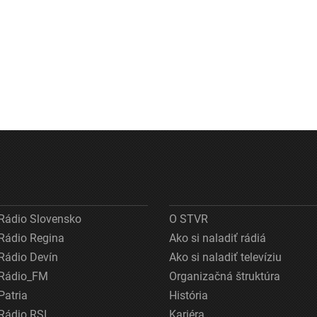
Rádio Slovensko
O STVR
Rádio Regina
Ako si naladiť rádiá
Rádio Devín
Ako si naladiť televíziu
Rádio_FM
Organizačná štruktúra
Patria
História
Rádio RSI
Kariéra