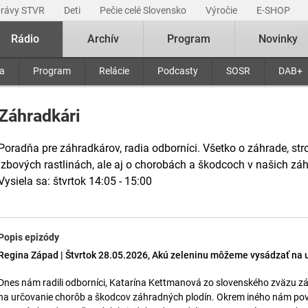
právy STVR
Deti
Pečie celé Slovensko
Výročie
E-SHOP
Rádio
Archív
Program
Novinky
ra
Program
Relácie
Podcasty
SOSR
DAB+
Záhradkári
Poradňa pre záhradkárov, radia odborníci. Všetko o záhrade, stro
izbových rastlinách, ale aj o chorobách a škodcoch v našich zá
Vysiela sa: štvrtok 14:05 - 15:00
Popis epizódy
Regina Západ | Štvrtok 28.05.2026, Akú zeleninu môžeme vysádzať na u
Dnes nám radili odborníci, Katarína Kettmanová zo slovenského zväzu záh
na určovanie chorôb a škodcov záhradných plodín. Okrem iného nám pove