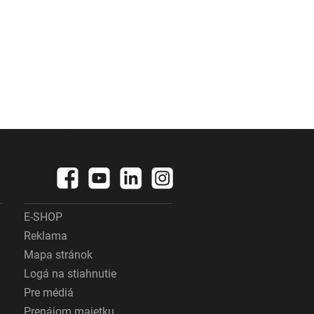
E-SHOP
Reklama
Mapa stránok
Logá na stiahnutie
Pre médiá
Prenájom majetku