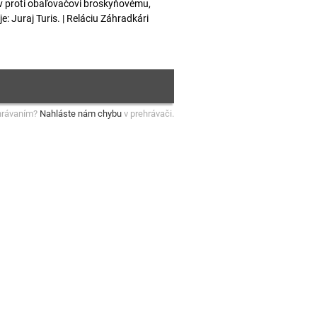
v proti obaľovačovi broskyňovému,
: Juraj Turis. | Reláciu Záhradkári
hrávaním?
Nahláste nám chybu
v prehrávači.