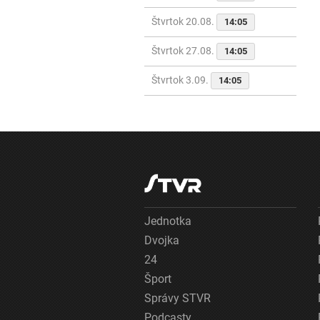
Štvrtok 20.08.
14:05
Štvrtok 27.08.
14:05
Štvrtok 3.09.
14:05
Jednotka
Dvojka
24
Šport
Správy STVR
Podcasty