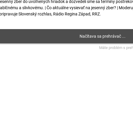
jesenný zber do uvoľnených hriadok a dozvedeli sme sa termíny postreko
jablčnému a slivkovému. | Čo aktuálne vysievať na jesenný zber? | Moderuje
pripravuje Slovenský rozhlas, Rádio Regina Západ, RRZ.
Máte problém s pre