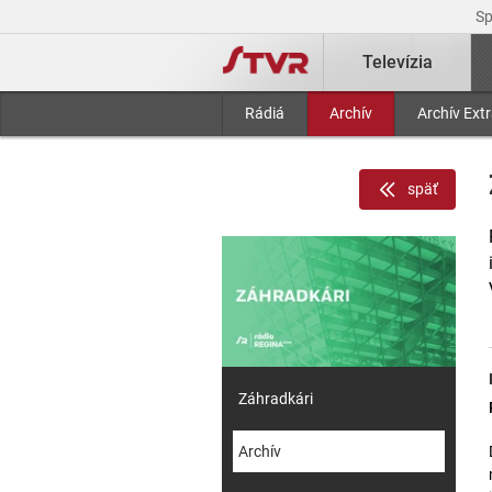
S
Televízia
Rádiá
Archív
Archív Ext
späť
Záhradkári
Archív