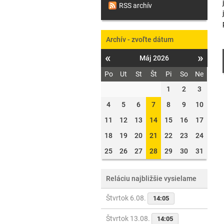
RSS archív
Archív - zvoľte dátum
«
»
Máj 2026
Po
Ut
St
Št
Pi
So
Ne
1
2
3
4
5
6
7
8
9
10
11
12
13
14
15
16
17
18
19
20
21
22
23
24
25
26
27
28
29
30
31
Reláciu najbližšie vysielame
Štvrtok 6.08.
14:05
Štvrtok 13.08.
14:05