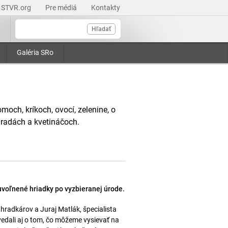
STVR.org
Pre médiá
Kontakty
Hľadať
Galéria SRo
moch, kríkoch, ovocí, zelenine, o
hradách a kvetináčoch.
voľnené hriadky po vyzbieranej úrode.
radkárov a Juraj Matlák, špecialista
dali aj o tom, čo môžeme vysievať na