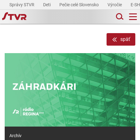
Správy STVR
Deti
Pečie celé Slovensko
Výročie
E-S
späť
Archív