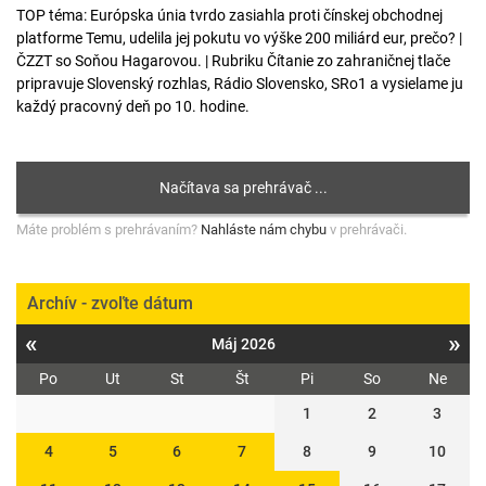
TOP téma: Európska únia tvrdo zasiahla proti čínskej obchodnej
platforme Temu, udelila jej pokutu vo výške 200 miliárd eur, prečo? |
ČZZT so Soňou Hagarovou. | Rubriku Čítanie zo zahraničnej tlače
pripravuje Slovenský rozhlas, Rádio Slovensko, SRo1 a vysielame ju
každý pracovný deň po 10. hodine.
Máte problém s prehrávaním?
Nahláste nám chybu
v prehrávači.
Archív - zvoľte dátum
«
»
Máj 2026
Po
Ut
St
Št
Pi
So
Ne
1
2
3
4
5
6
7
8
9
10