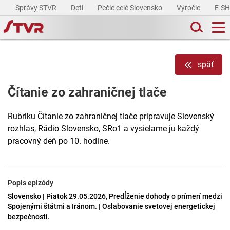
Správy STVR
Deti
Pečie celé Slovensko
Výročie
E-S
späť
Čítanie zo zahraničnej tlače
Rubriku Čítanie zo zahraničnej tlače pripravuje Slovenský
rozhlas, Rádio Slovensko, SRo1 a vysielame ju každý
pracovný deň po 10. hodine.
Popis epizódy
Slovensko | Piatok 29.05.2026, Predĺženie dohody o prímerí medzi
Spojenými štátmi a Iránom. | Oslabovanie svetovej energetickej
bezpečnosti.