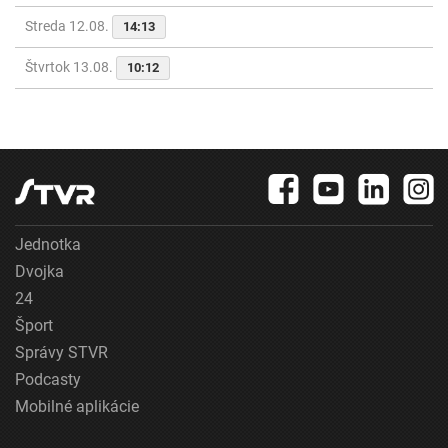
Streda 12.08.
14:13
Štvrtok 13.08.
10:12
Jednotka
Dvojka
24
Šport
Správy STVR
Podcasty
Mobilné aplikácie