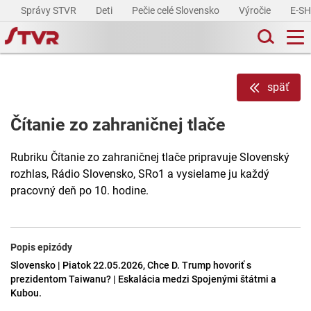
Správy STVR
Deti
Pečie celé Slovensko
Výročie
E-S
späť
Čítanie zo zahraničnej tlače
Rubriku Čítanie zo zahraničnej tlače pripravuje Slovenský
rozhlas, Rádio Slovensko, SRo1 a vysielame ju každý
pracovný deň po 10. hodine.
Popis epizódy
Slovensko | Piatok 22.05.2026, Chce D. Trump hovoriť s
prezidentom Taiwanu? | Eskalácia medzi Spojenými štátmi a
Kubou.