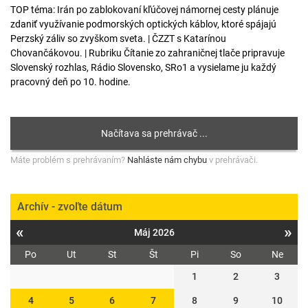
TOP téma: Irán po zablokovaní kľúčovej námornej cesty plánuje
zdaniť využívanie podmorských optických káblov, ktoré spájajú
Perzský záliv so zvyškom sveta. | ČZZT s Katarínou
Chovančákovou. | Rubriku Čítanie zo zahraničnej tlače pripravuje
Slovenský rozhlas, Rádio Slovensko, SRo1 a vysielame ju každý
pracovný deň po 10. hodine.
Máte problém s prehrávaním?
Nahláste nám chybu
v prehrávači.
Archív - zvoľte dátum
«
»
Máj 2026
Po
Ut
St
Št
Pi
So
Ne
1
2
3
4
5
6
7
8
9
10