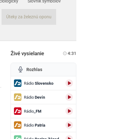
ciologický
Slovník symbolov
Úteky za železnú oponu
Živé vysielanie
4:31
Rozhlas
Rádio
Slovensko
Rádio
Devín
Rádio
_FM
Rádio
Patria