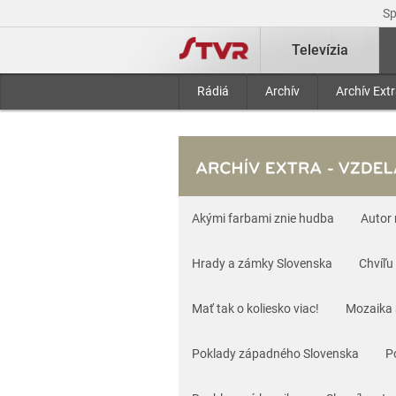
S
Televízia
Rádiá
Archív
Archív Ext
Akými farbami znie hudba
Autor
Hrady a zámky Slovenska
Chvíľu
Mať tak o koliesko viac!
Mozaika 
Poklady západného Slovenska
P