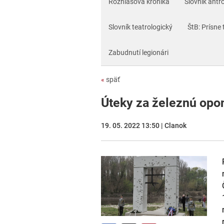
Rozhlasová kronika
Slovník antr
Slovník teatrologický
ŠtB: Prísne 
Zabudnutí legionári
«
späť
Úteky za železnú opo
19. 05. 2022 13:50 | Clanok