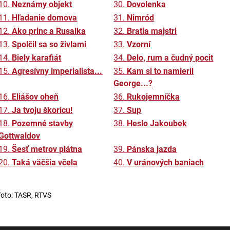
10.
Neznámy objekt
30.
Dovolenka
11.
Hľadanie domova
31.
Nimród
12.
Ako princ a Rusalka
32.
Bratia majstri
13.
Spolčil sa so živlami
33.
Vzorní
14.
Biely karafiát
34.
Delo, rum a čudný pocit
15.
Agresívny imperialista...
35.
Kam si to namieril
George...?
16.
Eliášov oheň
36.
Rukojemníčka
17.
Ja tvoju škoricu!
37.
Sup
18.
Pozemné stavby
38.
Heslo Jakoubek
Gottwaldov
19.
Šesť metrov plátna
39.
Pánska jazda
20.
Taká väčšia včela
40.
V uránových baniach
foto: TASR, RTVS