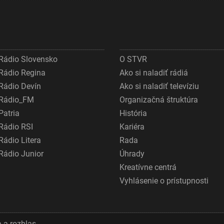
Rádio Slovensko
O STVR
Rádio Regina
Ako si naladiť rádiá
Rádio Devín
Ako si naladiť televíziu
Rádio_FM
Organizačná štruktúra
Patria
História
Rádio RSI
Kariéra
Rádio Litera
Rada
Rádio Junior
Úhrady
Kreatívne centrá
Vyhlásenie o prístupnosti
 a rozhlas