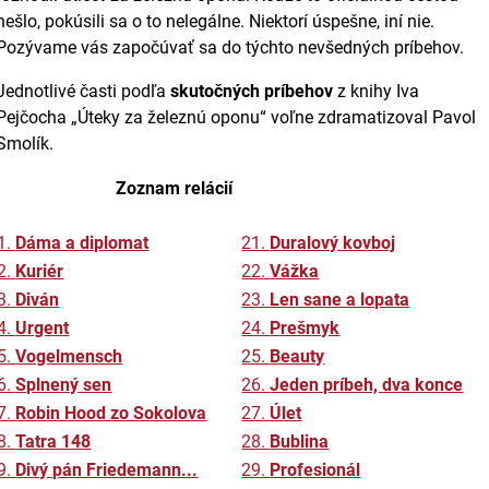
nešlo, pokúsili sa o to nelegálne. Niektorí úspešne, iní nie.
Pozývame vás započúvať sa do týchto nevšedných príbehov.
Jednotlivé časti podľa
skutočných príbehov
z knihy Iva
Pejčocha „Úteky za železnú oponu“ voľne zdramatizoval Pavol
Smolík.
Zoznam relácií
1.
Dáma a diplomat
21.
Duralový kovboj
2.
Kuriér
22.
Vážka
3.
Diván
23.
Len sane a lopata
4.
Urgent
24.
Prešmyk
5.
Vogelmensch
25.
Beauty
6.
Splnený sen
26.
Jeden príbeh, dva konce
7.
Robin Hood zo Sokolova
27.
Úlet
8.
Tatra 148
28.
Bublina
9.
Divý pán Friedemann...
29.
Profesionál