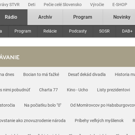
právy STVR
Deti
Pečie celé Slovensko
Výročie
E-SHOP
Rádio
Archív
Program
Novinky
ra
Program
Relácie
Podcasty
SOSR
DAB+
 na dnes
Bocian to má ťažké
Desať dekád divadla
Historia m
 s nimi pobudnúť
Charta 77
Kino - Ucho
Listy prezidentovi
storočia
Na počiatku bolo "ô"
Od Momírovcov po Habsburgovco
ovstanie ako znovuzrodenie národa
Príbehy veľkých myšlienok
R