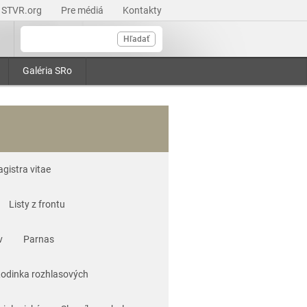
STVR.org
Pre médiá
Kontakty
Hľadať
Galéria SRo
agistra vitae
Listy z frontu
v
Parnas
odinka rozhlasových