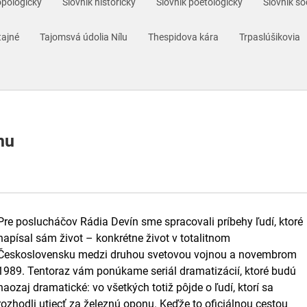
opologický
Slovník historický
Slovník poetologický
Slovník so
tajné
Tajomsvá údolia Nílu
Thespidova kára
Trpaslúšikovia
nu
Pre poslucháčov Rádia Devín sme spracovali príbehy ľudí, ktoré
napísal sám život – konkrétne život v totalitnom
Československu medzi druhou svetovou vojnou a novembrom
1989. Tentoraz vám ponúkame seriál dramatizácií, ktoré budú
naozaj dramatické: vo všetkých totiž pôjde o ľudí, ktorí sa
rozhodli utiecť za železnú oponu. Keďže to oficiálnou cestou