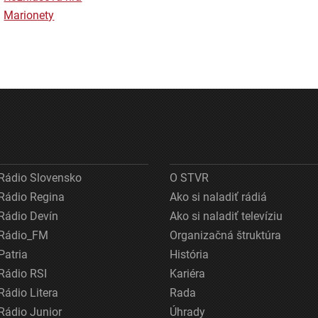
Marionety
Rádio Slovensko
O STVR
Rádio Regina
Ako si naladiť rádiá
Rádio Devín
Ako si naladiť televíziu
Rádio_FM
Organizačná štruktúra
Patria
História
Rádio RSI
Kariéra
Rádio Litera
Rada
Rádio Junior
Úhrady