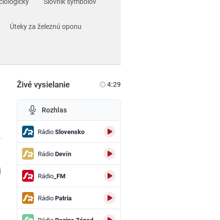
ciologický
Slovník symbolov
Úteky za železnú oponu
Živé vysielanie
4:29
Rozhlas
Rádio
Slovensko
Rádio
Devín
j
Rádio
_FM
Rádio
Patria