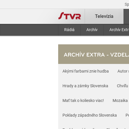
S
Televízia
Rádiá
Archív
Archív Ext
Akými farbami znie hudba
Autor
Hrady a zámky Slovenska
Chvíľu
Mať tak o koliesko viac!
Mozaika 
Poklady západného Slovenska
P