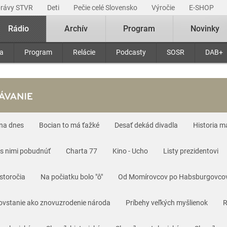
právy STVR
Deti
Pečie celé Slovensko
Výročie
E-SHOP
Rádio
Archív
Program
Novinky
ra
Program
Relácie
Podcasty
SOSR
DAB+
 na dnes
Bocian to má ťažké
Desať dekád divadla
Historia m
 s nimi pobudnúť
Charta 77
Kino - Ucho
Listy prezidentovi
storočia
Na počiatku bolo "ô"
Od Momírovcov po Habsburgovco
ovstanie ako znovuzrodenie národa
Príbehy veľkých myšlienok
R