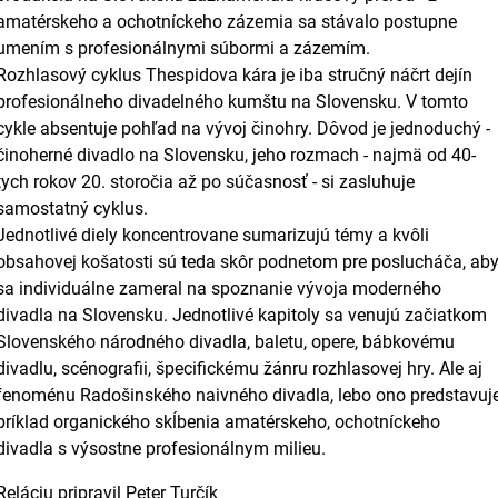
amatérskeho a ochotníckeho zázemia sa stávalo postupne
umením s profesionálnymi súbormi a zázemím.
Rozhlasový cyklus Thespidova kára je iba stručný náčrt dejín
profesionálneho divadelného kumštu na Slovensku. V tomto
cykle absentuje pohľad na vývoj činohry. Dôvod je jednoduchý -
činoherné divadlo na Slovensku, jeho rozmach - najmä od 40-
tych rokov 20. storočia až po súčasnosť - si zasluhuje
samostatný cyklus.
Jednotlivé diely koncentrovane sumarizujú témy a kvôli
obsahovej košatosti sú teda skôr podnetom pre poslucháča, ab
sa individuálne zameral na spoznanie vývoja moderného
divadla na Slovensku. Jednotlivé kapitoly sa venujú začiatkom
Slovenského národného divadla, baletu, opere, bábkovému
divadlu, scénografii, špecifickému žánru rozhlasovej hry. Ale aj
fenoménu Radošinského naivného divadla, lebo ono predstavuj
príklad organického skĺbenia amatérskeho, ochotníckeho
divadla s výsostne profesionálnym milieu.
Reláciu pripravil Peter Turčík