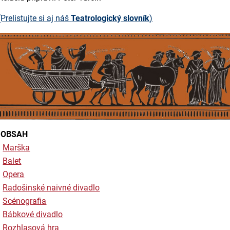
(Prelistujte si aj náš
Teatrologický slovník
)
OBSAH
Marška
Balet
Opera
Radošinské naivné divadlo
Scénografia
Bábkové divadlo
Rozhlasová hra