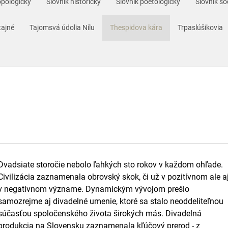
opologický
Slovník historický
Slovník poetologický
Slovník so
tajné
Tajomsvá údolia Nílu
Thespidova kára
Trpaslúšikovia
Dvadsiate storočie nebolo ľahkých sto rokov v každom ohľade.
Civilizácia zaznamenala obrovský skok, či už v pozitívnom ale a
v negatívnom význame. Dynamickým vývojom prešlo
samozrejme aj divadelné umenie, ktoré sa stalo neoddeliteľnou
súčasťou spoločenského života širokých más. Divadelná
produkcia na Slovensku zaznamenala kľúčový prerod - z