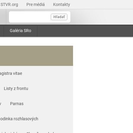
STVR.org
Pre médiá
Kontakty
Hľadať
Galéria SRo
agistra vitae
Listy z frontu
v
Parnas
odinka rozhlasových