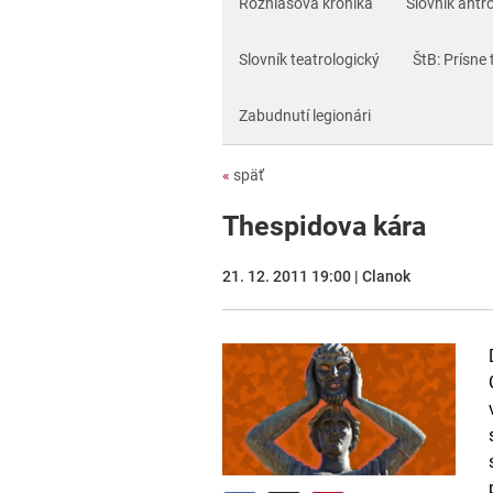
Rozhlasová kronika
Slovník antr
Slovník teatrologický
ŠtB: Prísne 
Zabudnutí legionári
«
späť
Thespidova kára
21. 12. 2011 19:00 | Clanok