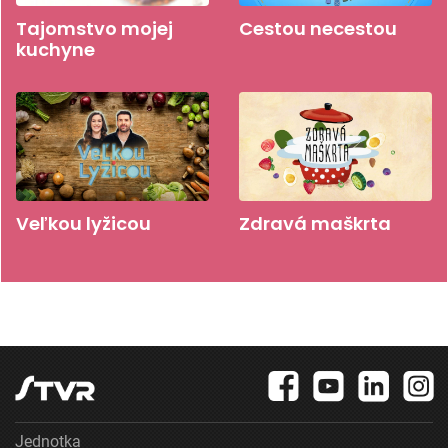
Tajomstvo mojej
Cestou necestou
kuchyne
Veľkou lyžicou
Zdravá maškrta
Jednotka