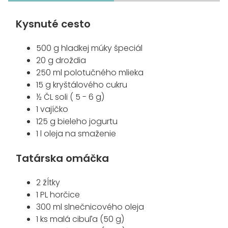
Kysnuté cesto
500 g hladkej múky špeciál
20 g droždia
250 ml polotučného mlieka
15 g kryštálového cukru
½ ČL soli ( 5 - 6 g)
1 vajíčko
125 g bieleho jogurtu
1 l oleja na smaženie
Tatárska omáčka
2 žĺtky
1 PL horčice
300 ml slnečnicového oleja
1 ks malá cibuľa (50 g)