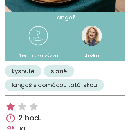
Langoš
Technická výzva
Jožka
kysnuté
slané
langoš s domácou tatárskou
2 hod.
10