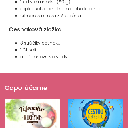
1 ks kyslá uhorka (50 g)
štipka soli, čierneho mletého korenia
citrónová šťava z ½ citróna
Cesnaková zložka
3 strúčiky cesnaku
1 ČL soli
malé množstvo vody
Odporúčame