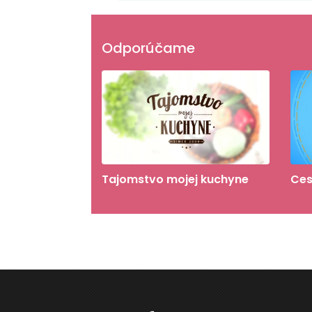
Odporúčame
Tajomstvo mojej kuchyne
Ces