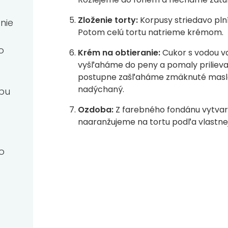
Zloženie torty:
Korpusy striedavo pl
nie
Potom celú tortu natrieme krémom.
o
Krém na obtieranie:
Cukor s vodou va
vyšľaháme do peny a pomaly prilievam
postupne zašľaháme zmäknuté maslo
nadýchaný.
obu
Ozdoba:
Z farebného fondánu vytvar
naaranžujeme na tortu podľa vlastnej
o