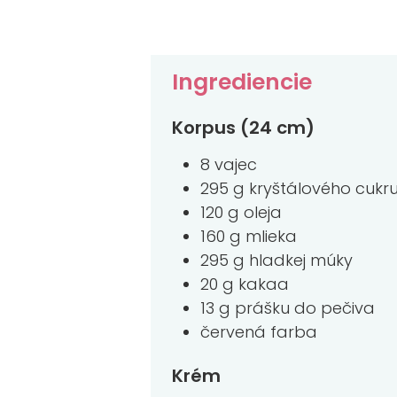
Ingrediencie
Korpus (24 cm)
8 vajec
295 g kryštálového cukr
120 g oleja
160 g mlieka
295 g hladkej múky
20 g kakaa
13 g prášku do pečiva
červená farba
Krém