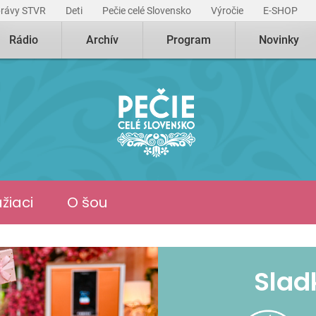
právy STVR
Deti
Pečie celé Slovensko
Výročie
E-SHOP
Rádio
Archív
Program
Novinky
žiaci
O šou
Slad