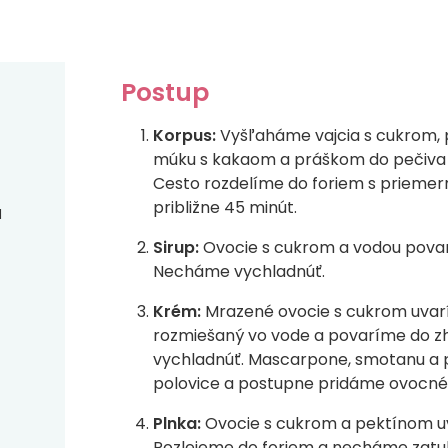
Postup
Korpus:
Vyšľaháme vajcia s cukrom, 
múku s kakaom a práškom do pečiva 
Cesto rozdelíme do foriem s priemerm
približne 45 minút.
u
Sirup:
Ovocie s cukrom a vodou pova
Necháme vychladnúť.
Krém:
Mrazené ovocie s cukrom uvar
rozmiešaný vo vode a povaríme do z
vychladnúť. Mascarpone, smotanu a 
polovice a postupne pridáme ovocné
Plnka:
Ovocie s cukrom a pektínom uv
Rozlejeme do foriem a necháme zatu