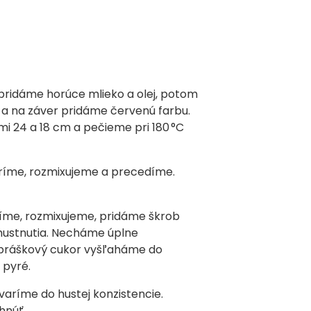
pridáme horúce mlieko a olej, potom
a na záver pridáme červenú farbu.
i 24 a 18 cm a pečieme pri 180 °C
ríme, rozmixujeme a precedíme.
íme, rozmixujeme, pridáme škrob
hustnutia. Necháme úplne
práškový cukor vyšľaháme do
 pyré.
aríme do hustej konzistencie.
hnúť.