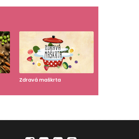
Zdravá maškrta