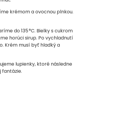
níme krémom a ovocnou plnkou.
ríme do 135 °C. Bielky s cukrom
e horúci sirup. Po vychladnutí
. Krém musí byť hladký a
ujeme lupienky, ktoré následne
 fantázie.