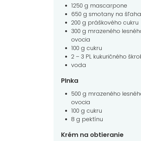
1250 g mascarpone
650 g smotany na šľaha
200 g práškového cukru
300 g mrazeného lesnéh
ovocia
100 g cukru
2 – 3 PL kukuričného škr
voda
Plnka
500 g mrazeného lesnéh
ovocia
100 g cukru
8 g pektínu
Krém na obtieranie