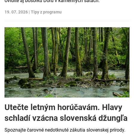
Uvidíte aj bosorku Doru v kamenných šatách.
19. 07. 2026 |
Tipy z programu
Utečte letným horúčavám. Hlavy
schladí vzácna slovenská džungľa
Spoznajte čarovné nedotknuté zákutia slovenskej prírody.