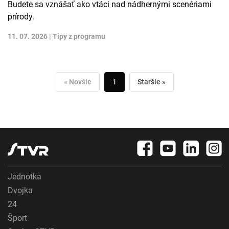
Budete sa vznášať ako vtáci nad nádhernými scenériami
prírody.
11. 07. 2026 |
Tipy z programu
« Novšie
1
Staršie »
Jednotka
Dvojka
24
Šport