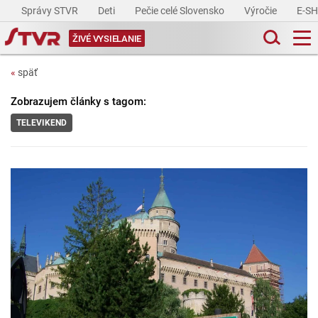
Správy STVR
Deti
Pečie celé Slovensko
Výročie
E-S
ŽIVÉ VYSIELANIE
«
späť
Zobrazujem články s tagom:
TELEVIKEND