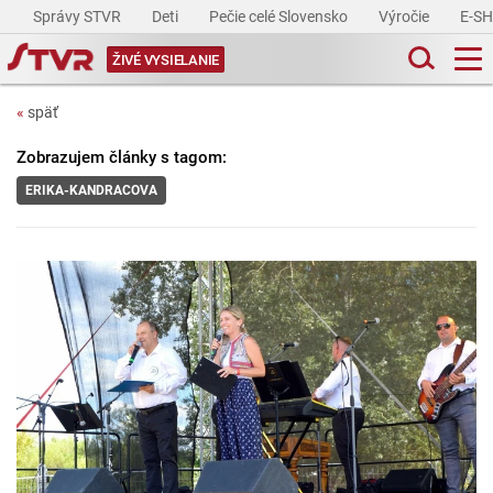
Správy STVR
Deti
Pečie celé Slovensko
Výročie
E-S
ŽIVÉ VYSIELANIE
«
späť
Zobrazujem články s tagom:
ERIKA-KANDRACOVA