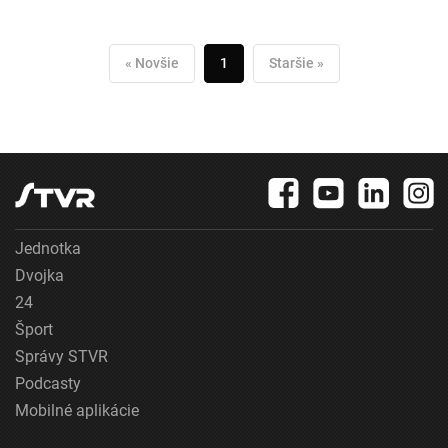
« Novšie
1
Staršie »
Jednotka
Dvojka
24
Šport
Správy STVR
Podcasty
Mobilné aplikácie