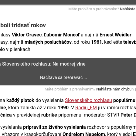
Máte problém s prehrávaním?
Nahláste
boli tridsať rokov
hlasy
Viktor Oravec
,
Ľubomír Moncoľ
a najmä
Ernest Weidler
masy, najmä
mladých poslucháčov
, od roku
1961
, keď ešte
telev
olo v plienkach.
a Slovenského rozhlasu: Na modrej vlne
Máte problém s prehrávaním?
Nahláste nám chybu
v 
 na
každý piatok
do vysielania
Slovenského rozhlasu
populárnu
lne
, ktorá zanikla až v roku
1990
. V
Rádiu_FM
ju v rámci rozhla
očnica
v pravidelnej
rubrike
pripomenul moderátor STVR
Peter 
j vysielania
pripravil zo živého vysielania
rozhovor s populárny
m
víťazom v krasokorčuľovaní
Ondrejom Nepelom
, ktorý viedol
E