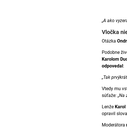
„A ako vyzer
Vločka nie
Otázka
Ondr
Podobne živ
Karolom Du
odpovedal
:
„Tak prvýkrá
Vtedy mu vs
súťaže:
„Na z
Lenže
Karol
opravil slov
Moderátora