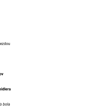
iezdou
ov
idlera
o bola