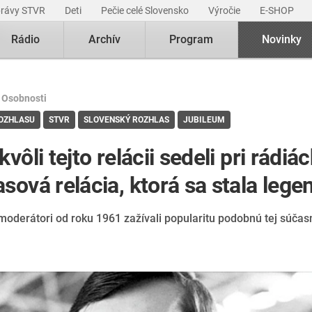
právy STVR
Deti
Pečie celé Slovensko
Výročie
E-SHOP
Rádio
Archív
Program
Novinky
|
Osobnosti
ROZHLASU
STVR
SLOVENSKÝ ROZHLAS
JUBILEUM
kvôli tejto relácii sedeli pri rádiác
sová relácia, ktorá sa stala leg
moderátori od roku 1961 zažívali popularitu podobnú tej súčas