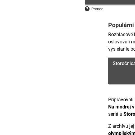
Pomoc
Populárni 
Rozhlasové 
oslovovali 
vysielanie b
Storočnic
Pripravovali
Na modrej v
seriálu
Stor
Z archívu je
olympijský