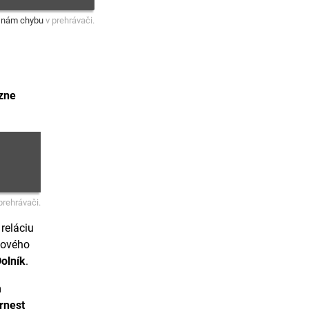
 nám chybu
v prehrávači.
ízne
prehrávači.
reláciu
sového
Dolník
.
m
rnest