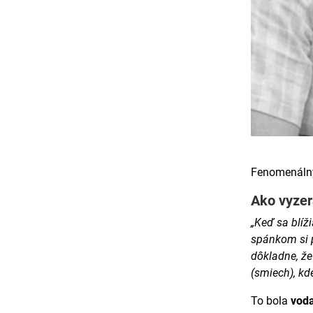
Fenomenáln
Ako vyzer
„Keď sa blíž
spánkom si p
dôkladne, že
(smiech), kd
To bola
voda