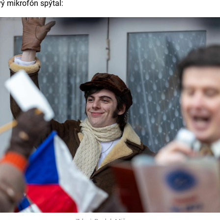
ý mikrofón spýtal: