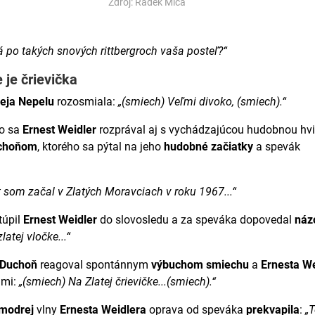
Zdroj: Radek Miča
á po takých snových rittbergroch vaša posteľ?“
 je črievička
eja Nepelu
rozosmiala:
„(smiech) Veľmi divoko, (smiech).“
o sa
Ernest Weidler
rozprával aj s vychádzajúcou hudobnou hv
choňom
, ktorého sa pýtal na jeho
hudobné začiatky
a spevák
t som začal v Zlatých Moravciach v roku 1967...“
túpil
Ernest Weidler
do slovosledu a za speváka dopovedal
náz
latej vločke...“
 Duchoň
reagoval spontánnym
výbuchom smiechu
a
Ernesta We
ami:
„(smiech) Na Zlatej črievičke...(smiech).“
modrej
vlny
Ernesta Weidlera
oprava od speváka
prekvapila
:
„T