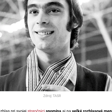
Zdroj: TASR
zhlas pri svojej
storočnici
spomína
aj na
veľké rozhlasové men