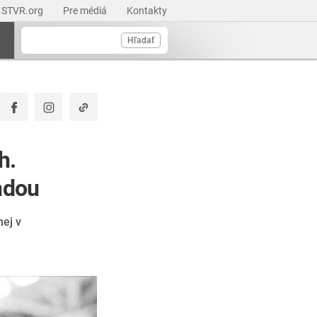
STVR.org
Pre médiá
Kontakty
Hľadať
h.
endou
nej v