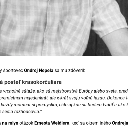
y športovec
Ondrej Nepela
sa mu zdôveril:
á posteľ krasokorčuliara
ia vrcholné súťaže, ako sú majstrovstvá Európy alebo sveta, pred
remietnem nejedenkrát, ale x-krát svoju voľnú jazdu. Dokonca 
 každý moment si premyslím, ešte aj kde sa budem tváriť a ako k
e sedia rozhodcovia.“
 na mlyn
otázok
Ernesta Weidlera
, keď sa okrem iného
Ondreja