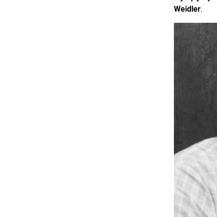
Weidler
.