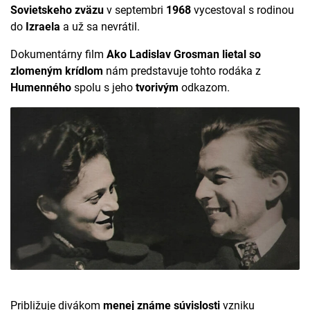
Sovietskeho zväzu
v septembri
1968
vycestoval s rodinou
do
Izraela
a už sa nevrátil.
Dokumentárny film
Ako Ladislav Grosman lietal so
zlomeným krídlom
nám predstavuje tohto rodáka z
Humenného
spolu s jeho
tvorivým
odkazom.
Približuje divákom
menej známe súvislosti
vzniku