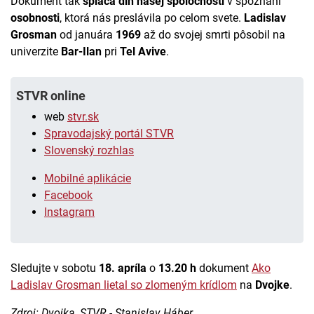
Dokument tak
spláca dlh našej spoločnosti
v spoznaní
osobnosti
, ktorá nás preslávila po celom svete.
Ladislav
Grosman
od januára
1969
až do svojej smrti pôsobil na
univerzite
Bar-Ilan
pri
Tel Avive
.
STVR online
web
stvr.sk
Spravodajský portál STVR
Slovenský rozhlas
Mobilné aplikácie
Facebook
Instagram
Sledujte v sobotu
18. apríla
o
13.20 h
dokument
Ako
Ladislav Grosman lietal so zlomeným krídlom
na
Dvojke
.
Zdroj: Dvojka, STVR - Stanislav Háber