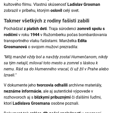
kultového filmu. Vlastnú skúsenosť
Ladislav Grosman
zobrazil v príbehu, ktorým
oslovil
celý svet.
Takmer všetkých z rodiny fašisti zabili
Pochádzal
z piatich detí
. Traja súrodenci
zomreli spolu s
rodičmi
v roku
1944
v Ružomberku počas bombardovania
transportného vlaku fašistami. Manželka
Edita
Grosmanová
o svojom mužovi prezradila:
"Môj manžel vždy bol a navždy zostal Humenčanom, nikdy
sa tým netajil, miloval toto mesto a zomrel s láskou k
nemu. Rád sa do Humenného vracal, či už žil v Prahe alebo
Izraeli."
V dokumente jeho
tvorcovia odhalili
archívne materiály,
neznáme informácie
, ale aj autentické výpovede v
rozhovoroch aj s
blízkymi príbuznými
či ďalšími ľuďmi,
ktorí
Ladislava Grosmana
osobne poznali.