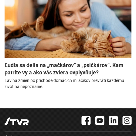
Ľudia sa delia na „mačkárov“ a „psičkárov“. Kam
patríte vy a ako vás zviera ovplyvňuje?
Lavína zmien po príchode domácich miláčikov prevráti každému
život na nepoznanie.