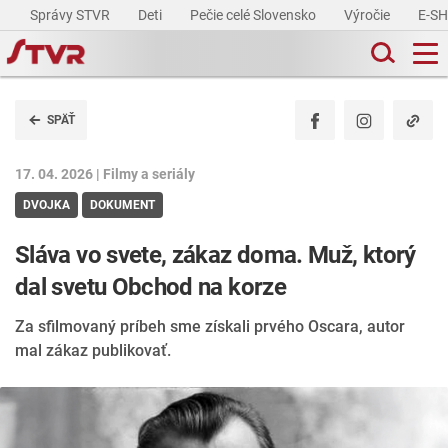
Správy STVR
Deti
Pečie celé Slovensko
Výročie
E-S
SPÄŤ
17. 04. 2026 |
Filmy a seriály
DVOJKA
DOKUMENT
Sláva vo svete, zákaz doma. Muž, ktorý
dal svetu Obchod na korze
Za sfilmovaný príbeh sme získali prvého Oscara, autor
mal zákaz publikovať.