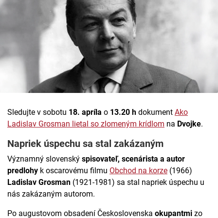
Sledujte v sobotu
18. apríla
o
13.20 h
dokument
Ako
Ladislav Grosman lietal so zlomeným krídlom
na
Dvojke
.
Napriek úspechu sa stal zakázaným
Významný slovenský
spisovateľ, scenárista a autor
predlohy
k oscarovému filmu
Obchod na korze
(1966)
Ladislav Grosman
(1921-1981) sa stal napriek úspechu u
nás zakázaným autorom.
Po augustovom obsadení Československa
okupantmi
zo