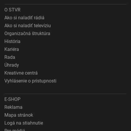
O STVR
Ako si naladiť rádiá
Ako si naladiť televíziu
Organizačná štruktúra
História
Kariéra
Rada
Úhrady
Kreatívne centrá
Vyhlásenie o prístupnosti
E-SHOP
Reklama
Mapa stránok
Logá na stiahnutie
Pre médiá