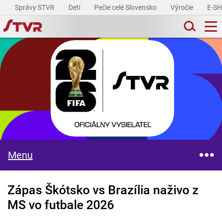
Správy STVR
Deti
Pečie celé Slovensko
Výročie
E-S
Menu
Zápas Škótsko vs Brazília naživo z
MS vo futbale 2026