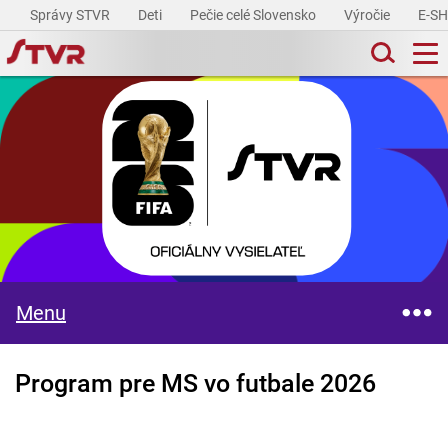
Správy STVR
Deti
Pečie celé Slovensko
Výročie
E-S
Menu
Program pre MS vo futbale 2026