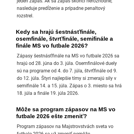
jeden zápas. Ak sa zápas skončí nerozhodne,
nasleduje predĺženie a prípadne penaltový
rozstrel.
Kedy sa hrajú šestnásťfinále,
osemfinále, štvrťfinále, semifinále a
finále MS vo futbale 2026?
Zápasy šestnásťfinále na MS vo futbale 2026 sa
hrajú od 28. júna do 3. júla. Osemfinálové duely
sú na programe od 4. do 7. júla, štvrťfinále od 9.
do 12. júla. Štyri najlepšie tímy si zmerajú sily v
semifinále 14. a 15. júla. Zápas o 3. miesto sa hrá
18. júla a finále 19. júla 2026.
Môže sa program zápasov na MS vo
futbale 2026 ešte zmeniť?
Program zápasov na Majstrovstvách sveta vo
futbale 2026 sa už zmeniť nemôže.