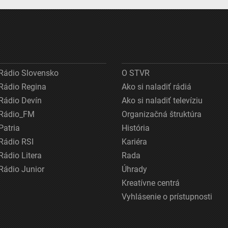
Rádio Slovensko
O STVR
Rádio Regina
Ako si naladiť rádiá
Rádio Devín
Ako si naladiť televíziu
Rádio_FM
Organizačná štruktúra
Patria
História
Rádio RSI
Kariéra
Rádio Litera
Rada
Rádio Junior
Úhrady
Kreatívne centrá
Vyhlásenie o prístupnosti