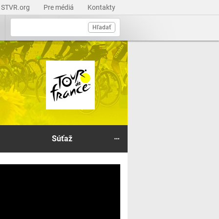
STVR.org
Pre médiá
Kontakty
Hľadať
…
Súťaž