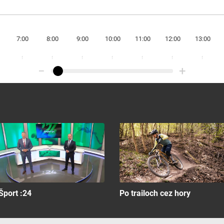
7:00
8:00
9:00
10:00
11:00
12:00
13:00
−
+
Šport :24
Po trailoch cez hory