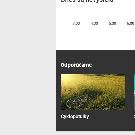
H
3:00
4:00
5:00
6:00
Odporúčame
Cyklopotulky