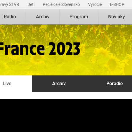
právy STVR
Deti
Pečie celé Slovensko
Výročie
E-SHOP
Rádio
Archív
Program
Novinky
France 2023
Live
Archív
Poradie