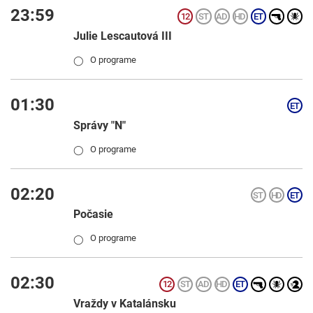
23:59
Julie Lescautová III
O programe
◯
01:30
Správy "N"
O programe
◯
02:20
Počasie
O programe
◯
02:30
Vraždy v Katalánsku