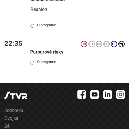
Réunion
O programe
◯
22:35
Purpurové rieky
O programe
◯
Jednotka
Dvojka
24