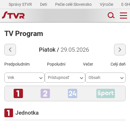
Správy STVR
Deti
Pečie celé Slovensko
Výročie
E-S
TV Program
Piatok /
29.05.2026
Predpoludním
Popoludní
Večer
Celý deň
Vek
Prístupnosť
Obsah
Jednotka