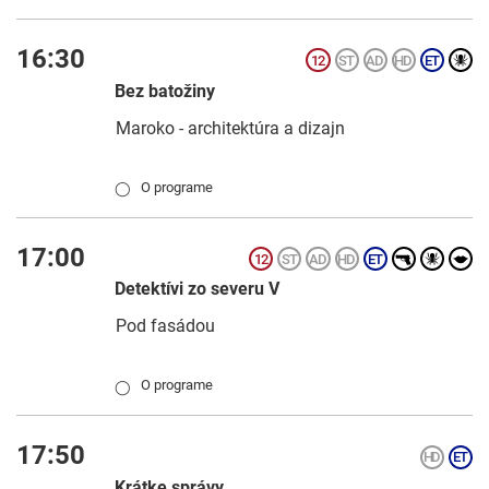
16:30
Bez batožiny
Maroko - architektúra a dizajn
O programe
◯
17:00
Detektívi zo severu V
Pod fasádou
O programe
◯
17:50
Krátke správy