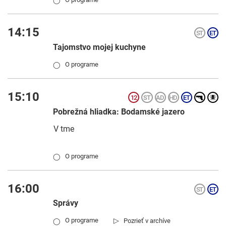
◯
14:15
Tajomstvo mojej kuchyne
O programe
◯
15:10
Pobrežná hliadka: Bodamské jazero
V tme
O programe
◯
16:00
Správy
▷
O programe
Pozrieť v archíve
◯