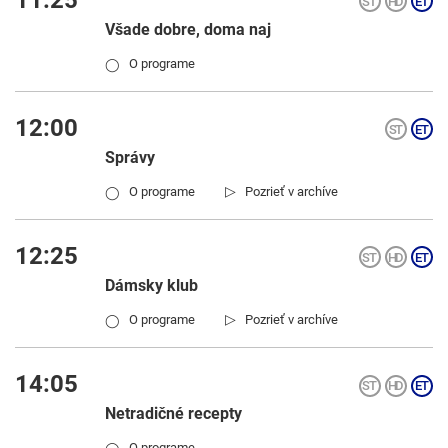
Všade dobre, doma naj
O programe
◯
12:00
Správy
▷
O programe
Pozrieť v archíve
◯
12:25
Dámsky klub
▷
O programe
Pozrieť v archíve
◯
14:05
Netradičné recepty
O programe