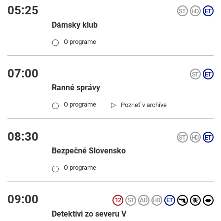
05:25
Dámsky klub
O programe
◯
07:00
Ranné správy
▷
O programe
Pozrieť v archíve
◯
08:30
Bezpečné Slovensko
O programe
◯
09:00
Detektívi zo severu V