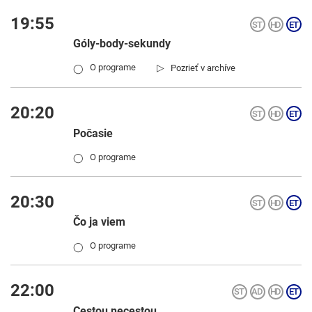
19:55
Góly-body-sekundy
▷
O programe
Pozrieť v archíve
◯
20:20
Počasie
O programe
◯
20:30
Čo ja viem
O programe
◯
22:00
Cestou necestou